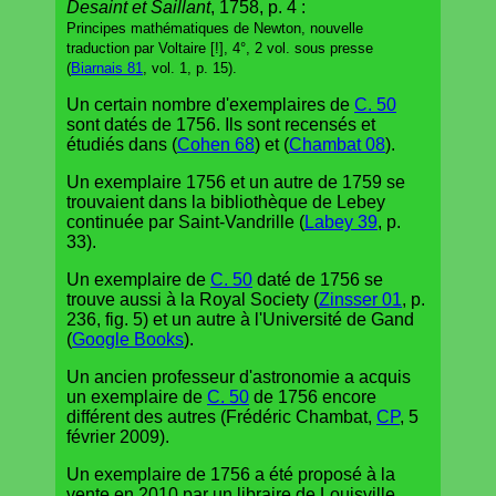
Desaint et Saillant
, 1758, p. 4 :
Principes mathématiques de Newton, nouvelle
traduction par Voltaire [!], 4°, 2 vol. sous presse
(
Biarnais 81
, vol. 1, p. 15).
Un certain nombre d'exemplaires de
C. 50
sont datés de 1756. Ils sont recensés et
étudiés dans (
Cohen 68
) et (
Chambat 08
).
Un exemplaire 1756 et un autre de 1759 se
trouvaient dans la bibliothèque de Lebey
continuée par Saint-Vandrille (
Labey 39
, p.
33).
Un exemplaire de
C. 50
daté de 1756 se
trouve aussi à la Royal Society (
Zinsser 01
, p.
236, fig. 5) et un autre à l'Université de Gand
(
Google Books
).
Un ancien professeur d'astronomie a acquis
un exemplaire de
C. 50
de 1756 encore
différent des autres (Frédéric Chambat,
CP
, 5
février 2009).
Un exemplaire de 1756 a été proposé à la
vente en 2010 par un libraire de Louisville