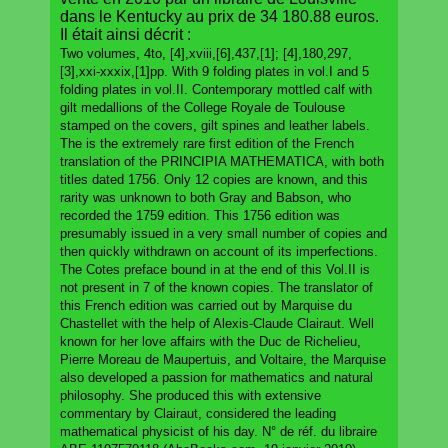
dans le Kentucky au prix de 34 180.88 euros.
Il était ainsi décrit :
Two volumes, 4to, [4],xviii,[6],437,[1]; [4],180,297,
[3],xxi-xxxix,[1]pp. With 9 folding plates in vol.I and 5
folding plates in vol.II. Contemporary mottled calf with
gilt medallions of the College Royale de Toulouse
stamped on the covers, gilt spines and leather labels.
The is the extremely rare first edition of the French
translation of the PRINCIPIA MATHEMATICA, with both
titles dated 1756. Only 12 copies are known, and this
rarity was unknown to both Gray and Babson, who
recorded the 1759 edition. This 1756 edition was
presumably issued in a very small number of copies and
then quickly withdrawn on account of its imperfections.
The Cotes preface bound in at the end of this Vol.II is
not present in 7 of the known copies. The translator of
this French edition was carried out by Marquise du
Chastellet with the help of Alexis-Claude Clairaut. Well
known for her love affairs with the Duc de Richelieu,
Pierre Moreau de Maupertuis, and Voltaire, the Marquise
also developed a passion for mathematics and natural
philosophy. She produced this with extensive
commentary by Clairaut, considered the leading
mathematical physicist of his day. N° de réf. du libraire