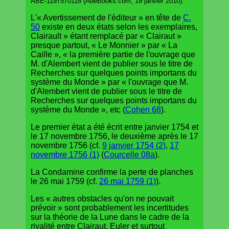
ABE-1197570118 (AbeBooks.com, 19 janvier 2010).
L'« Avertissement de l'éditeur » en tête de
C.
50
existe en deux états selon les exemplaires,
Clairault » étant remplacé par « Clairaut »
presque partout, « Le Monnier » par « La
Caille », « la première partie de l'ouvrage que
M. d'Alembert vient de publier sous le titre de
Recherches sur quelques points importans du
système du Monde » par « l'ouvrage que M.
d'Alembert vient de publier sous le titre de
Recherches sur quelques points importans du
système du Monde », etc (
Cohen 68
).
Le premier état a été écrit entre janvier 1754 et
le 17 novembre 1756, le deuxième après le 17
novembre 1756 (cf.
9 janvier 1754 (2)
,
17
novembre 1756 (1)
(
Courcelle 08a
).
La Condamine confirme la perte de planches
le 26 mai 1759 (cf.
26 mai 1759 (1)
).
Les « autres obstacles qu'on ne pouvait
prévoir » sont probablement les incertitudes
sur la théorie de la Lune dans le cadre de la
rivalité entre Clairaut, Euler et surtout