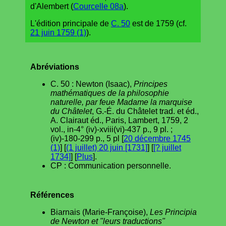
d'Alembert (
Courcelle 08a
).
L'édition principale de
C. 50
est de 1759 (cf.
21 juin 1759 (1)
).
Abréviations
C. 50 : Newton (Isaac),
Principes
mathématiques de la philosophie
naturelle, par feue Madame la marquise
du Châtelet
, G.-É. du Châtelet trad. et éd.,
A. Clairaut éd., Paris, Lambert, 1759, 2
vol., in-4° (iv)-xviii(vi)-437 p., 9 pl. ;
(iv)-180-299 p., 5 pl [
20 décembre 1745
(1)
] [
(1 juillet) 20 juin [1731]
] [
[? juillet
1734]
] [
Plus
].
CP : Communication personnelle.
Références
Biarnais (Marie-Françoise),
Les Principia
de Newton et "leurs traductions"