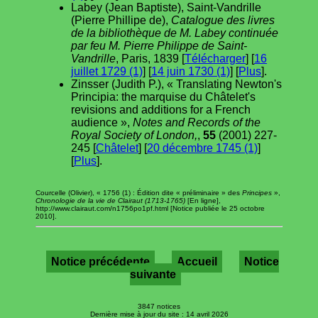
Labey (Jean Baptiste), Saint-Vandrille
(Pierre Phillipe de),
Catalogue des livres
de la bibliothèque de M. Labey continuée
par feu M. Pierre Philippe de Saint-
Vandrille
, Paris, 1839 [
Télécharger
] [
16
juillet 1729 (1)
] [
14 juin 1730 (1)
] [
Plus
].
Zinsser (Judith P.), « Translating Newton's
Principia: the marquise du Châtelet's
revisions and additions for a French
audience »,
Notes and Records of the
Royal Society of London,
,
55
(2001) 227-
245 [
Châtelet
] [
20 décembre 1745 (1)
]
[
Plus
].
Courcelle (Olivier), « 1756 (1) : Édition dite « préliminaire » des
Principes
»,
Chronologie de la vie de Clairaut (1713-1765)
[En ligne],
http://www.clairaut.com/n1756po1pf.html [Notice publiée le 25 octobre
2010].
Notice précédente
Accueil
Notice
suivante
3847 notices
Dernière mise à jour du site : 14 avril 2026