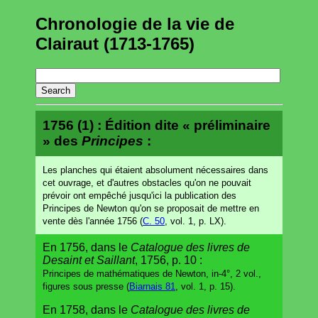
Chronologie de la vie de
Clairaut (1713-1765)
1756 (1) : Édition dite « préliminaire
» des
Principes
:
Les planches qui étaient absolument nécessaires dans
cet ouvrage, et d'autres obstacles qu'on ne pouvait
prévoir ont empêché jusqu'ici la publication des
Principes de Newton qu'on se proposait de mettre en
vente dès l'année 1756 (
C. 50
, vol. 1, p. LX).
En 1756, dans le
Catalogue des livres de
Desaint et Saillant
, 1756, p. 10 :
Principes de mathématiques de Newton, in-4°, 2 vol.,
figures sous presse (
Biarnais 81
, vol. 1, p. 15).
En 1758, dans le
Catalogue des livres de