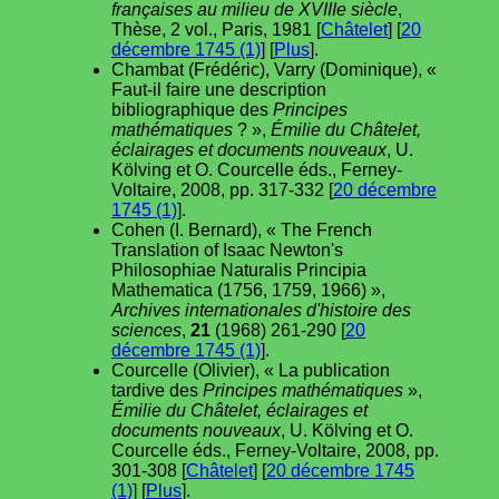
françaises au milieu de XVIIIe siècle
,
Thèse, 2 vol., Paris, 1981 [
Châtelet
] [
20
décembre 1745 (1)
] [
Plus
].
Chambat (Frédéric), Varry (Dominique), «
Faut-il faire une description
bibliographique des
Principes
mathématiques
? »,
Émilie du Châtelet,
éclairages et documents nouveaux
, U.
Kölving et O. Courcelle éds., Ferney-
Voltaire, 2008, pp. 317-332 [
20 décembre
1745 (1)
].
Cohen (I. Bernard), « The French
Translation of Isaac Newton's
Philosophiae Naturalis Principia
Mathematica (1756, 1759, 1966) »,
Archives internationales d'histoire des
sciences
,
21
(1968) 261-290 [
20
décembre 1745 (1)
].
Courcelle (Olivier), « La publication
tardive des
Principes mathématiques
»,
Émilie du Châtelet, éclairages et
documents nouveaux
, U. Kölving et O.
Courcelle éds., Ferney-Voltaire, 2008, pp.
301-308 [
Châtelet
] [
20 décembre 1745
(1)
] [
Plus
].