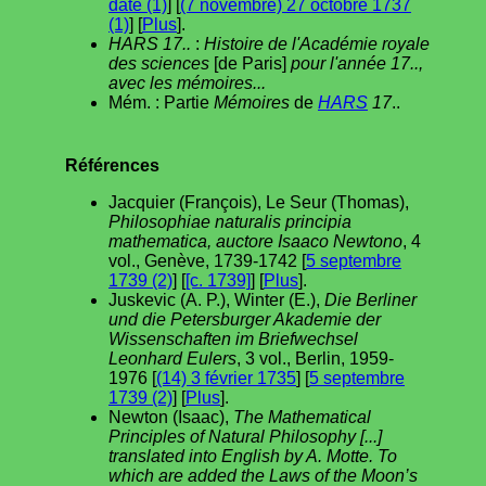
date (1)
] [
(7 novembre) 27 octobre 1737
(1)
] [
Plus
].
HARS 17..
:
Histoire de l'Académie royale
des sciences
[de Paris]
pour l'année 17..,
avec les mémoires...
Mém. : Partie
Mémoires
de
HARS
17
..
Références
Jacquier (François), Le Seur (Thomas),
Philosophiae naturalis principia
mathematica, auctore Isaaco Newtono
, 4
vol., Genève, 1739-1742 [
5 septembre
1739 (2)
] [
[c. 1739]
] [
Plus
].
Juskevic (A. P.), Winter (E.),
Die Berliner
und die Petersburger Akademie der
Wissenschaften im Briefwechsel
Leonhard Eulers
, 3 vol., Berlin, 1959-
1976 [
(14) 3 février 1735
] [
5 septembre
1739 (2)
] [
Plus
].
Newton (Isaac),
The Mathematical
Principles of Natural Philosophy [...]
translated into English by A. Motte. To
which are added the Laws of the Moon’s