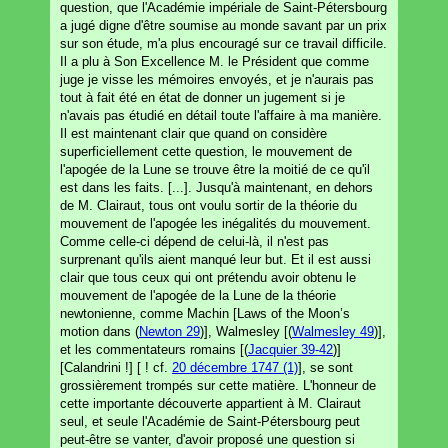
question, que l'Académie impériale de Saint-Pétersbourg
a jugé digne d'être soumise au monde savant par un prix
sur son étude, m'a plus encouragé sur ce travail difficile.
Il a plu à Son Excellence M. le Président que comme
juge je visse les mémoires envoyés, et je n'aurais pas
tout à fait été en état de donner un jugement si je
n'avais pas étudié en détail toute l'affaire à ma manière.
Il est maintenant clair que quand on considère
superficiellement cette question, le mouvement de
l'apogée de la Lune se trouve être la moitié de ce qu'il
est dans les faits. [...]. Jusqu'à maintenant, en dehors
de M. Clairaut, tous ont voulu sortir de la théorie du
mouvement de l'apogée les inégalités du mouvement.
Comme celle-ci dépend de celui-là, il n'est pas
surprenant qu'ils aient manqué leur but. Et il est aussi
clair que tous ceux qui ont prétendu avoir obtenu le
mouvement de l'apogée de la Lune de la théorie
newtonienne, comme Machin [Laws of the Moon’s
motion dans (
Newton 29
)], Walmesley [(
Walmesley 49
)],
et les commentateurs romains [(
Jacquier 39-42
)]
[Calandrini !] [ ! cf.
20 décembre 1747 (1)
], se sont
grossièrement trompés sur cette matière. L'honneur de
cette importante découverte appartient à M. Clairaut
seul, et seule l'Académie de Saint-Pétersbourg peut
peut-être se vanter, d'avoir proposé une question si