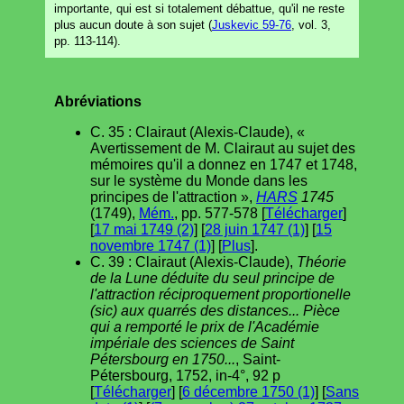
importante, qui est si totalement débattue, qu'il ne reste
plus aucun doute à son sujet (
Juskevic 59-76
, vol. 3,
pp. 113-114).
Abréviations
C. 35 : Clairaut (Alexis-Claude), «
Avertissement de M. Clairaut au sujet des
mémoires qu'il a donnez en 1747 et 1748,
sur le système du Monde dans les
principes de l'attraction »,
HARS
1745
(1749),
Mém.
, pp. 577-578 [
Télécharger
]
[
17 mai 1749 (2)
] [
28 juin 1747 (1)
] [
15
novembre 1747 (1)
] [
Plus
].
C. 39 : Clairaut (Alexis-Claude),
Théorie
de la Lune déduite du seul principe de
l'attraction réciproquement proportionelle
(sic) aux quarrés des distances... Pièce
qui a remporté le prix de l'Académie
impériale des sciences de Saint
Pétersbourg en 1750...
, Saint-
Pétersbourg, 1752, in-4°, 92 p
[
Télécharger
] [
6 décembre 1750 (1)
] [
Sans