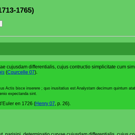
1713-1765)
vae cujusdam differentialis, cujus contructio simplicitate cum sim
bis
(
Courcelle 07
).
s Actis bisce inserere ; quo inusitatius est Analystam decimum quintum ata
genio expectanda sint.
 d'Euler en 1726 (
Henry 07
, p. 26).
ut, parisini, determinatio curvae cujusdam differentialis, cujus c