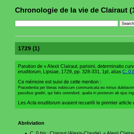
Chronologie de la vie de Clairaut (
1729 (1)
Parution de « Alexii Clairaut, parisini, determinatio cur
eruditorum
, Lipsiae, 1729, pp. 328-331, 1pl, alias
C. 0
Ce mémoire est suivi de cette mention :
Pracedentia per literas nobiscum communicata eo minus dubitavimu
passibus gradiri, qui fatis ostendunt, qualia in posterum ab ejus in
Les
Acta eruditorum
avaient recueilli le premier article
Abréviation
C. 0
bis
: Clairaut (Alexis-Claude), « Alexii Claira