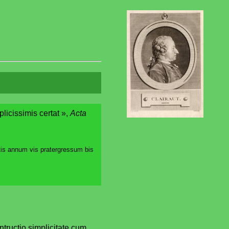
plicissimis certat »,
Acta
tis annum vis pratergressum bis
ontructio simplicitate cum