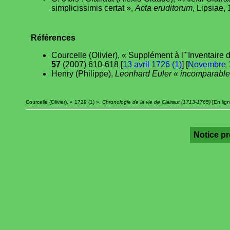
simplicissimis certat »,
Acta eruditorum
, Lipsiae,
Références
Courcelle (Olivier), « Supplément à l'"Inventaire 
57
(2007) 610-618 [
13 avril 1726 (1)
] [
Novembre 1
Henry (Philippe),
Leonhard Euler « incomparable
Courcelle (Olivier), « 1729 (1) »,
Chronologie de la vie de Clairaut (1713-1765)
[En lign
Notice p