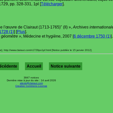
 1729, pp. 328-331, 1pl [
Télécharger
].
de l'œuvre de Clairaut (1713-1765)" (II) »,
Archives international
728 (1)
] [
Plus
].
 géomètre »
, Médecine et hygiène, 2007 [
6 décembre 1750 (1)
].
e], http://www.clairaut.com/n1729po1pf.html [Notice publiée le 15 janvier 2012].
récédente
Accueil
Notice suivante
3847 notices
Dernière mise à jour du site : 14 avril 2026
alexis@clairaut.com
Creative Commons License