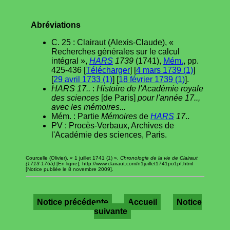
Abréviations
C. 25 : Clairaut (Alexis-Claude), «
Recherches générales sur le calcul
intégral »,
HARS
1739
(1741),
Mém.
, pp.
425-436 [
Télécharger
] [
4 mars 1739 (1)
]
[
29 avril 1733 (1)
] [
18 février 1739 (1)
].
HARS 17..
:
Histoire de l'Académie royale
des sciences
[de Paris]
pour l'année 17..,
avec les mémoires...
Mém. : Partie
Mémoires
de
HARS
17
..
PV : Procès-Verbaux, Archives de
l'Académie des sciences, Paris.
Courcelle (Olivier), « 1 juillet 1741 (1) »,
Chronologie de la vie de Clairaut
(1713-1765)
[En ligne], http://www.clairaut.com/n1juillet1741po1pf.html
[Notice publiée le 8 novembre 2009].
Notice précédente
Accueil
Notice
suivante