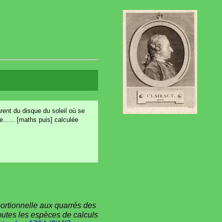
arent du disque du soleil où se
...... [maths puis] calculée
portionnelle aux quarrés des
toutes les espèces de calculs