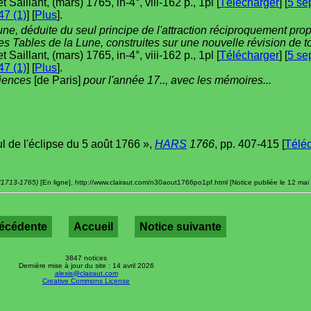
t Saillant, (mars) 1765, in-4°, viii-162 p., 1pl [
Télécharger
] [
5 se
7 (1)
] [
Plus
].
une, déduite du seul principe de l'attraction réciproquement pro
des Tables de la Lune, construites sur une nouvelle révision de 
t Saillant, (mars) 1765, in-4°, viii-162 p., 1pl [
Télécharger
] [
5 se
7 (1)
] [
Plus
].
ciences
[de Paris]
pour l'année 17.., avec les mémoires...
l de l'éclipse du 5 août 1766 »,
HARS
1766
, pp. 407-415 [
Télé
 (1713-1765)
[En ligne], http://www.clairaut.com/n30aout1766po1pf.html [Notice publiée le 12 mai
récédente
Accueil
Notice suivante
3847 notices
Dernière mise à jour du site : 14 avril 2026
alexis@clairaut.com
Creative Commons License