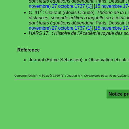
dont leurs équations dépendent
, Paris, Dessaint e
novembre) 27 octobre 1737 (1)
] [
15 novembre 174
2
C. 41
: Clairaut (Alexis-Claude),
Théorie de la L
distances, seconde édition à laquelle on a joint 
dont leurs équations dépendent
, Paris, Dessaint e
novembre) 27 octobre 1737 (1)
] [
15 novembre 174
HARS 17..
:
Histoire de l'Académie royale des s
Référence
Jeaurat (Edme-Sébastien), « Observation et calcu
Courcelle (Olivier), « 30 août 1766 (1) : Jeaurat lit »,
Chronologie de la vie de Clairaut
Notice p