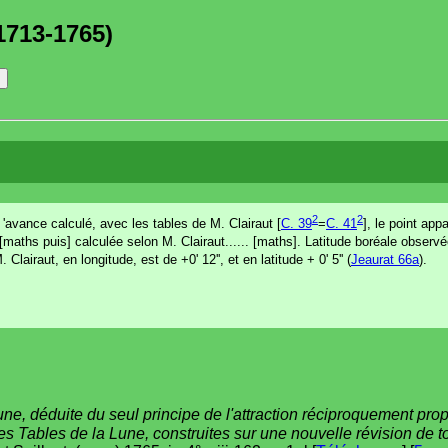
1713-1765)
2
2
 'avance calculé, avec les tables de M. Clairaut [
C. 39
=
C. 41
], le point app
[maths puis] calculée selon M. Clairaut...... [maths]. Latitude boréale observée
airaut, en longitude, est de +0' 12'', et en latitude + 0' 5'' (
Jeaurat 66a
).
une, déduite du seul principe de l'attraction réciproquement pro
des Tables de la Lune, construites sur une nouvelle révision de 