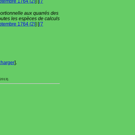
ptembre 1764 (2)
] [
(7
portionnelle aux quarrés des
toutes les espèces de calculs
ptembre 1764 (2)
] [
(7
charger
].
 2013].