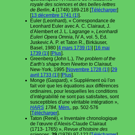
royale des sciences et des belles-lettres
de Berlin
,
4
(1748) 189-218 [
Télécharger
]
[
13 décembre 1741 (1)
].
Euler (Leonhard), « Correspondance de
Leonhard Euler avec A. C. Clairaut, J.
d'Alembert et J. L. Lagrange »,
Leonhardi
Euleri Opera Omnia
, IV A, vol. 5, Ed.
Juskevic A. P. et Taton R., Birkäuser,
Basel, 1980 [
4 mars 1739 (1)
] [
16 mai
1739 (1)
] [
Plus
].
Greenberg (John L.),
The problem of the
Earth's shape from Newton to Clairaut
,
New-York, 1995 [
Novembre 1728 (1)
] [
29
avril 1733 (1)
] [
Plus
].
Monge (Gaspard), « Supplément où l'on
fait voir que les équations aux différences
ordinaires, pour lesquelles les conditions
d'intégrabilité ne sont pas satisfaites, sont
susceptibles d'une véritable intégration »,
HARS
1784
,
Mém.
, pp. 502-576
[
Télécharger
].
Taton (René), « Inventaire chronologique
de l'œuvre d'Alexis-Claude Clairaut
(1713- 1765) »,
Revue d'histoire des
sciences
,
29
(1976) 97-122 [
Télécharger
]