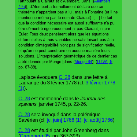
l'attribuant à Clairaut et d'Alembert. Dans [(
Alembert
49a
)], d'Alembert a formellement déclaré que ce
théorème n'appartient pas à lui, mais à Fontaine (et il ne
mentionne même pas le nom de Clairaut). […] Le fait
que la condition nécessaire est aussi suffisante n'a pu
être démontré rigoureusement ni pas Clairaut, ni par
Euler. Tous deux pensèrent alors que les équations
différentielles à trois variables ne satisfaisant pas à la
condition d'intégrabilité n'ont pas de signification réelle,
et qu'on ne peut construire en aucune manière leurs
solutions. L'interprétation géométrique de ce dernier cas
a été donnée par Monge [dans (
Monge 84
)] (
O IVA, 5
,
pp. 87-88).
Laplace évoquera
C. 28
dans une lettre à
Lagrange du 3 février 1778 (cf.
3 février 1778
(1)
).
C. 28
est mentionné dans le
Journal des
sçavans
, janvier 1745, p. 22-26.
C. 28
sera invoqué dans la polémique
Savérien (cf.
[c. juin] 1766 (1)
,
[c. août] 1766
).
C. 28
est étudié par John Greenberg dans
(
Greenberg 95
, pp. 367-393).