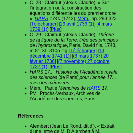
C. 28 : Clairaut (Alexis-Claude), « Sur
l'intégration ou la construction des
équations différentielles du premier ordre
»,
HARS
1740
(1742),
Mém.
, pp. 293-323
[
Télécharger
] [
29 avril 1733 (1)
] [
4 mars
1739 (1)
] [
Plus
].
C. 29 : Clairaut (Alexis-Claude),
Théorie
de la figure de la Terre, tirée des principes
de l'hydrostatique
, Paris, David fils, 1743,
in-8°, XL-310p. fig [
Télécharger
] [
13
décembre 1741 (1)
] [
(3 mars 1737) 20
février 1736
] [
(7 novembre) 27 octobre
1737 (1)
] [
Plus
].
HARS 17..
:
Histoire de l'Académie royale
des sciences
[de Paris]
pour l'année 17..,
avec les mémoires...
Mém. : Partie
Mémoires
de
HARS
17
..
PV : Procès-Verbaux, Archives de
l'Académie des sciences, Paris.
Références
Alembert (Jean Le Rond, dit d'), « Extrait
d'une lettre de M. D'Alembert à M.