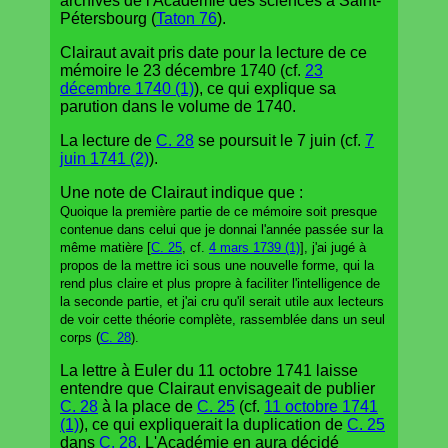
archives de l'Académie des sciences à Saint-
Pétersbourg (
Taton 76
).
Clairaut avait pris date pour la lecture de ce
mémoire le 23 décembre 1740 (cf.
23
décembre 1740 (1)
), ce qui explique sa
parution dans le volume de 1740.
La lecture de
C. 28
se poursuit le 7 juin (cf.
7
juin 1741 (2)
).
Une note de Clairaut indique que :
Quoique la première partie de ce mémoire soit presque
contenue dans celui que je donnai l'année passée sur la
même matière [
C. 25
, cf.
4 mars 1739 (1)
], j'ai jugé à
propos de la mettre ici sous une nouvelle forme, qui la
rend plus claire et plus propre à faciliter l'intelligence de
la seconde partie, et j'ai cru qu'il serait utile aux lecteurs
de voir cette théorie complète, rassemblée dans un seul
corps (
C. 28
).
La lettre à Euler du 11 octobre 1741 laisse
entendre que Clairaut envisageait de publier
C. 28
à la place de
C. 25
(cf.
11 octobre 1741
(1)
), ce qui expliquerait la duplication de
C. 25
dans
C. 28
. L'Académie en aura décidé