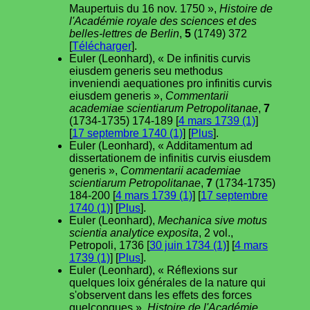
Maupertuis du 16 nov. 1750 »,
Histoire de
l'Académie royale des sciences et des
belles-lettres de Berlin
,
5
(1749) 372
[
Télécharger
].
Euler (Leonhard), « De infinitis curvis
eiusdem generis seu methodus
inveniendi aequationes pro infinitis curvis
eiusdem generis »,
Commentarii
academiae scientiarum Petropolitanae
,
7
(1734-1735) 174-189 [
4 mars 1739 (1)
]
[
17 septembre 1740 (1)
] [
Plus
].
Euler (Leonhard), « Additamentum ad
dissertationem de infinitis curvis eiusdem
generis »,
Commentarii academiae
scientiarum Petropolitanae
,
7
(1734-1735)
184-200 [
4 mars 1739 (1)
] [
17 septembre
1740 (1)
] [
Plus
].
Euler (Leonhard),
Mechanica sive motus
scientia analytice exposita
, 2 vol.,
Petropoli, 1736 [
30 juin 1734 (1)
] [
4 mars
1739 (1)
] [
Plus
].
Euler (Leonhard), « Réflexions sur
quelques loix générales de la nature qui
s'observent dans les effets des forces
quelconques »,
Histoire de l'Académie