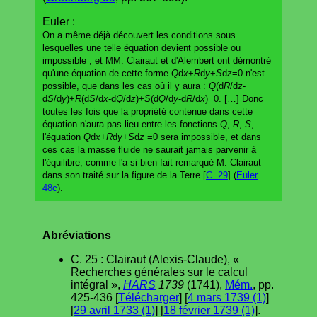
Euler :
On a même déjà découvert les conditions sous
lesquelles une telle équation devient possible ou
impossible ; et MM. Clairaut et d'Alembert ont démontré
qu'une équation de cette forme
Q
d
x
+
R
d
y
+
S
d
z
=0 n'est
possible, que dans les cas où il y aura :
Q
(d
R
/d
z
-
d
S
/d
y
)+
R
(d
S
/d
x
-d
Q
/d
z
)+
S
(d
Q
/d
y
-d
R
/d
x
)=0. […] Donc
toutes les fois que la propriété contenue dans cette
équation n'aura pas lieu entre les fonctions
Q
,
R
,
S
,
l'équation
Q
d
x
+
R
d
y
+
S
d
z
=0 sera impossible, et dans
ces cas la masse fluide ne saurait jamais parvenir à
l'équilibre, comme l'a si bien fait remarqué M. Clairaut
dans son traité sur la figure de la Terre [
C. 29
] (
Euler
48c
).
Abréviations
C. 25 : Clairaut (Alexis-Claude), «
Recherches générales sur le calcul
intégral »,
HARS
1739
(1741),
Mém.
, pp.
425-436 [
Télécharger
] [
4 mars 1739 (1)
]
[
29 avril 1733 (1)
] [
18 février 1739 (1)
].