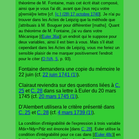
théorème de M. Fontaine, mais cet écrit était composé,
ainsi que je vous l'ai dit, avant que j'eus reçu votre
p[remiè]re lettre [cf.
[c.] (28) 17 octobre 1740
]. Je n'ai pu
trouver dans les Actes de Leipzig que la méthode que
j'attribuais à M. Bouguer pour différentier [maths]. Quant
au théorème de M. Fontaine, j'ai vu dans votre
Mécanique [(
Euler 36a
)] un endroit qui le suppose pour
deux variables, ainsi il est bien à vous. Mais s'il était
cependant dans les Actes de Leipzig, vous me feriez un
sensible plaisir de me marquer positivement l'endroit
pour le citer (
O IVA, 5
, p. 93).
Fontaine demandera une copie du mémoire le
22 juin (cf.
22 juin 1741 (1)
).
Clairaut reviendra sur des questions liées à
C.
25
et
C. 28
dans sa lettre à Euler du 20 mars
1745 (cf.
20 mars 1745 (1)
).
D'Alembert utilisera le critère présenté dans
C. 25
et
C. 28
(cf.
4 mars 1739 (1)
).
La condition d'intégrabilité de l'expression à trois variable
M
d
x
+
N
d
y
+
P
d
z
est énoncée [dans
C. 28
]. Euler utilise la
condition d'intégrabilité pour ce cas dans [(
Euler 48c
)] en