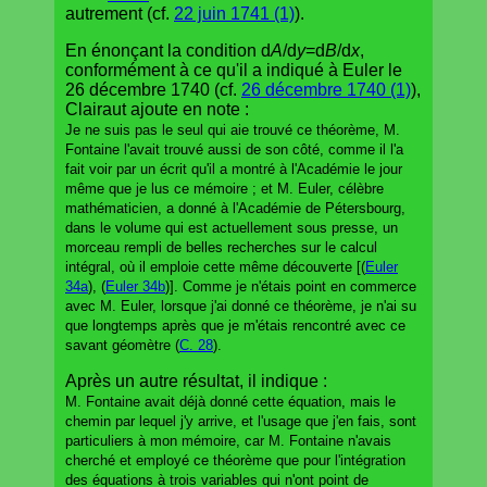
autrement (cf.
22 juin 1741 (1)
).
En énonçant la condition d
A
/d
y
=d
B
/d
x
,
conformément à ce qu'il a indiqué à Euler le
26 décembre 1740 (cf.
26 décembre 1740 (1)
),
Clairaut ajoute en note :
Je ne suis pas le seul qui aie trouvé ce théorème, M.
Fontaine l'avait trouvé aussi de son côté, comme il l'a
fait voir par un écrit qu'il a montré à l'Académie le jour
même que je lus ce mémoire ; et M. Euler, célèbre
mathématicien, a donné à l'Académie de Pétersbourg,
dans le volume qui est actuellement sous presse, un
morceau rempli de belles recherches sur le calcul
intégral, où il emploie cette même découverte [(
Euler
34a
), (
Euler 34b
)]. Comme je n'étais point en commerce
avec M. Euler, lorsque j'ai donné ce théorème, je n'ai su
que longtemps après que je m'étais rencontré avec ce
savant géomètre (
C. 28
).
Après un autre résultat, il indique :
M. Fontaine avait déjà donné cette équation, mais le
chemin par lequel j'y arrive, et l'usage que j'en fais, sont
particuliers à mon mémoire, car M. Fontaine n'avais
cherché et employé ce théorème que pour l'intégration
des équations à trois variables qui n'ont point de