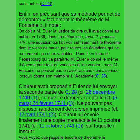
constantes (
C. 28
).
Enfin, en précisant que sa méthode permet de
démontrer « facilement le théorème de M.
Fontaine », il note :
On doit à M. Euler la justice de dire qu'il avait donné au
public en 1736, dans sa mécanique,
tome 2, proposit.
XIV
, une équation qui fait voir suffisamment le théorème
dont je viens de parler, pour toutes les équations qui ne
renferment que deux variables. Dans le volume de
Pétersbourg qui va paraître, M. Euler a donné le même
théorème pour tant de variables qu'on voudra ; mais M.
Fontaine ne pouvait pas en avoir aucune connaissance
lorsqu'il donna son mémoire à l'Académie (
C. 28
).
Clairaut avait proposé à Euler de lui envoyer
la seconde partie de
C. 28
(cf.
26 décembre
1740 (1)
), ce que ce dernier accepta le (cf.
(6
mars) 24 février 1741 (1)
). Ne pouvant pas
disposer rapidement de version imprimée (cf.
12 avril 1741 (2)
), Clairaut lui envoie
finalement une copie manuscrite le 11 octobre
1741 (cf.
11 octobre 1741 (1)
), sur laquelle il
inscrit :
Vous voyez que j'appelle encore ce théorème le