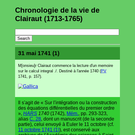
Chronologie de la vie de
Clairaut (1713-1765)
31 mai 1741 (1)
M[onsieu]r Clairaut commence la lecture d'un memoire
sur le calcul integral ./. Destiné à l'année 1740 (
PV
1741, p. 157).
Il s'agit de « Sur l'intégration ou la construction
des équations différentielles du premier ordre
»,
HARS
1740
(1742),
Mém.
, pp. 293-323,
alias
C. 28
, dont un manuscrit (de la seconde
partie), celui envoyé à Euler le 11 octobre (cf.
11 octobre 1741 (1)
), est conservé aux