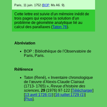
Paris, 11 juin. 1752 (
BOP
, Ms A6. 9).
Cette lettre est suivie d'un mémoire inédit de
trois pages qui expose la solution d'un
problème de géométrie analytique lié au
calcul des parallaxes (
Taton 76
).
Abréviation
BOP : Bibliothèque de l'Observatoire de
Paris, Paris.
Référence
Taton (René), « Inventaire chronologique
de l'œuvre d'Alexis-Claude Clairaut
(1713- 1765) »,
Revue d'histoire des
sciences
,
29
(1976) 97-122 [
Télécharger
]
[
13 avril 1726 (1)
] [
16 juillet 1729 (1)
]
[
Plus
].