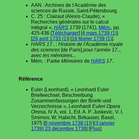
AAN : Archives de l'Académie des
sciences de Russie, Saint-Pétersbourg.
C. 25 : Clairaut (Alexis-Claude), «
Recherches générales sur le calcul
intégral »,
HARS
1739
(1741),
Mém.
, pp.
425-436 [
Télécharger
] [
4 mars 1739 (1)
]
[
29 avril 1733 (1)
] [
18 février 1739 (1)
].
HARS 17..
:
Histoire de l'Académie royale
des sciences
[de Paris]
pour l'année 17..,
avec les mémoires...
Mém. : Partie
Mémoires
de
HARS
17
..
Référence
Euler (Leonhard), « Leonhard Euler
Briefwechsel, Beschreibung
Zusammenfassungen der Briefe und
Verzeichnisse »,
Leonhardi Euleri Opera
Omnia
, IV A, vol. 1, Ed. A. P. Juskevic, V. I.
Smirnov, W. Habicht, Birkauser, Basel,
1975 [
8 novembre 1738 (1)
] [
(3 janvier
1739) 23 décembre 1738
] [
Plus
].