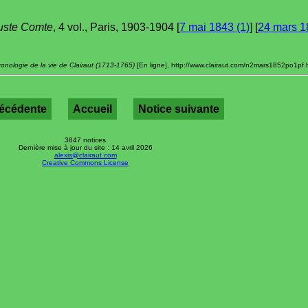
uste Comte
, 4 vol., Paris, 1903-1904 [
7 mai 1843 (1)
] [
24 mars 1
onologie de la vie de Clairaut (1713-1765)
[En ligne], http://www.clairaut.com/n2mars1852po1pf.ht
récédente
Accueil
Notice suivante
3847 notices
Dernière mise à jour du site : 14 avril 2026
alexis@clairaut.com
Creative Commons License