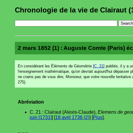
Chronologie de la vie de Clairaut (
2 mars 1852 (1) : Auguste Comte (Paris) éc
En considérant les Éléments de Géométrie [
C. 21
] publiés, il y a
l'enseignement mathématique, qu'on devrait aujourd'hui dépasser p
ne crains pas de vous dire, Monsieur, que votre nouvelle tentative
275).
Abréviation
C. 21 : Clairaut (Alexis-Claude),
Elemens de geo
juin [1731]
] [
18 avril 1736 (2)
] [
Plus
].