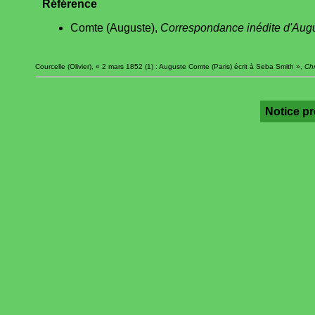
Référence
Comte (Auguste),
Correspondance inédite d'Aug
Courcelle (Olivier), « 2 mars 1852 (1) : Auguste Comte (Paris) écrit à Seba Smith »,
Chr
Notice p