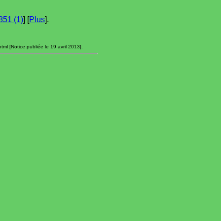
851 (1)
] [
Plus
].
ml [Notice publiée le 19 avril 2013].