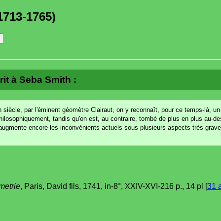
1713-1765)
rit à Seba Smith :
 un siècle, par l'éminent géomètre Clairaut, on y reconnaît, pour ce temps-là, u
hilosophiquement, tandis qu'on est, au contraire, tombé de plus en plus au-d
 augmente encore les inconvénients actuels sous plusieurs aspects très grave
metrie
, Paris, David fils, 1741, in-8°, XXIV-XVI-216 p., 14 pl [
31 