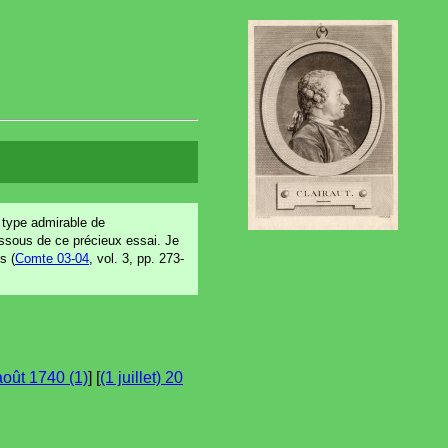
n type admirable de
essous de ce précieux essai. Je
s (
Comte 03-04
, vol. 3, pp. 273-
août 1740 (1)
] [
(1 juillet) 20