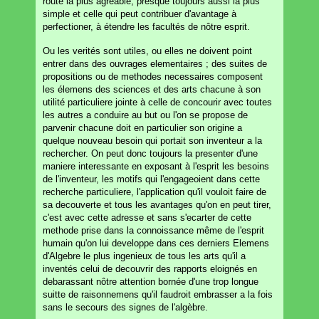
route la plus agreable, presque toujours aussi la plus
simple et celle qui peut contribuer d'avantage à
perfectioner, à étendre les facultés de nôtre esprit.
Ou les verités sont utiles, ou elles ne doivent point
entrer dans des ouvrages elementaires ; des suites de
propositions ou de methodes necessaires composent
les élemens des sciences et des arts chacune à son
utilité particuliere jointe à celle de concourir avec toutes
les autres a conduire au but ou l'on se propose de
parvenir chacune doit en particulier son origine a
quelque nouveau besoin qui portait son inventeur a la
rechercher. On peut donc toujours la presenter d'une
maniere interessante en exposant à l'esprit les besoins
de l'inventeur, les motifs qui l'engageoient dans cette
recherche particuliere, l'application qu'il vouloit faire de
sa decouverte et tous les avantages qu'on en peut tirer,
c'est avec cette adresse et sans s'ecarter de cette
methode prise dans la connoissance même de l'esprit
humain qu'on lui developpe dans ces derniers Elemens
d'Algebre le plus ingenieux de tous les arts qu'il a
inventés celui de decouvrir des rapports eloignés en
debarassant nôtre attention bornée d'une trop longue
suitte de raisonnemens qu'il faudroit embrasser a la fois
sans le secours des signes de l'algèbre.