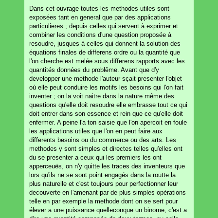
Dans cet ouvrage toutes les methodes utiles sont
exposées tant en general que par des applications
particulieres ; depuis celles qui servent à exprimer et
combiner les conditions d'une question proposée à
resoudre, jusques à celles qui donnent la solution des
équations finales de differens ordre ou la quantité que
l'on cherche est melée sous differens rapports avec les
quantités données du problême. Avant que d'y
developper une methode l'auteur sçait presenter l'objet
où elle peut conduire les motifs les besoins qui l'on fait
inventer ; on la voit naitre dans la nature même des
questions qu'elle doit resoudre elle embrasse tout ce qui
doit entrer dans son essence et rein que ce qu'elle doit
enfermer. A peine l'a ton saisie que l'on apercoit en foule
les applications utiles que l'on en peut faire aux
differents besoins ou du commerce ou des arts. Les
methodes y sont simples et directes telles qu'elles ont
du se presenter a ceux qui les premiers les ont
apperceuës, on n'y quitte les traces des inventeurs que
lors qu'ils ne se sont point engagés dans la routte la
plus naturelle et c'est toujours pour perfectionner leur
decouverte en l'amenant par de plus simples opérations
telle en par exemple la methode dont on se sert pour
élever a une puissance quelleconque un binome, c'est a