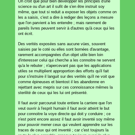
On croit que pour bien developper les principes d'une
science ou d'un art il sufit de s'en être instruit soy
même, que tout si reduit a exposer les objets comme on
les a saisis, c'est a dire à rediger des leçons a mesure
que l'on parvient a les entendre ; mais rarement de
pareils livres peuvent servir à d'autres qu'à ceux qui les
ont écrit.
Des verités exposées sans aucune vües, souvent
saisies par le coté ou elles sont bornées d'avantage,
rarement accompagnées d'un objet utile bien loin
d'interesser celui qui cherche a les connoitre ne servent
qu'a le rebuter ; n'apercevant pas que les applications
utiles se multiplient approportion des efforts qu'il fait
pour s'instruire il languit sur des verités qu'il ne voit que
comme épineuses et bientost il les abandonne en
rejettant avec mepris sur ces connoissance mêmes la
sterilité de ceux qui les lui ont présenté.
Il faut avoir parcouruë toute entiere la carriere que l'on
veut ouvrir à l'esprit humain il faut avoir atteint le but
pour connoitre la voye directe qui doit y conduire ; ce
n'est point encore assez il faut avoir inventé soy même
pour pouvoir mener ceux qui veulent apprendre sur les
traces de ceux qui ont inventé ; car c'est toujours la