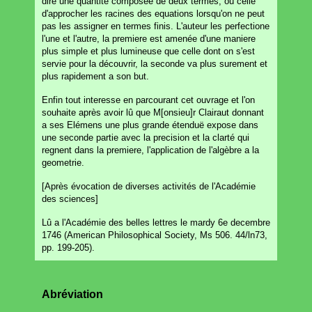
dire une quantité composée de deux termes, ou celle
d'approcher les racines des equations lorsqu'on ne peut
pas les assigner en termes finis. L'auteur les perfectione
l'une et l'autre, la premiere est amenée d'une maniere
plus simple et plus lumineuse que celle dont on s'est
servie pour la découvrir, la seconde va plus surement et
plus rapidement a son but.
Enfin tout interesse en parcourant cet ouvrage et l'on
souhaite après avoir lû que M[onsieu]r Clairaut donnant
a ses Elémens une plus grande étenduë expose dans
une seconde partie avec la precision et la clarté qui
regnent dans la premiere, l'application de l'algèbre a la
geometrie.
[Après évocation de diverses activités de l'Académie
des sciences]
Lû a l'Académie des belles lettres le mardy 6e decembre
1746 (American Philosophical Society, Ms 506. 44/ln73,
pp. 199-205).
Abréviation