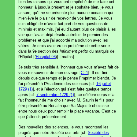
bien les raisons qui vous ont empêché de me faire cet
honneur là jusqu'à présent et je souhaite bien, je vous
assure, qu'il ne se présente plus aucune occasion qui
m'enlève le plaisir de recevoir de vos lettres. Je vous
suis obligé de m'avoir fait part de vos questions de
minimis et maximis, j'ai eu d'autant plus de plaisir à les
voir que j'avais déjà résolu autrefois le premier des
problèmes et que j'ai accordé ma solution avec les
vôtres. Je crois avoir vu un problème de cette sorte
dans la 9e section des
Infiniment petits
du marquis de
l'Hôpital [(
Hospital 96
)]. [maths].
Je suis très sensible à l'honneur que vous m'avez fait de
vous ressouvenir de mon ouvrage [
C. 1
]. Il est fini
depuis quelque temps et je pense l'imprimer bientôt. Je
l'ai présenté à l'Académie des sciences [cf.
16 juillet
1729 (1)
], et à l'élection qui s'est faite quelque temps
après [cf.
7 septembre 1729 (1)
], ce célèbre corps m'a
fait l'honneur de me choisir avec M. Saurin le fils pour
être présenté au Roi afin que Sa Majesté choisisse
entre nous deux pour remplir la place vacante. C'est ce
que j'attends présentement.
Des nouvelles des sciences, je vous raconterai les
progrès que notre Société des arts [cf.
Société des