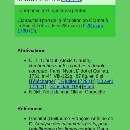
La réponse de Cramer est perdue.
Clairaut fait part de la réception de Cramer à
la Société des arts le 28 mars (cf.
28 mars
1730 (1)
).
Abréviations
C. 1 : Clairaut (Alexis-Claude),
Recherches sur les courbes à double
courbure
, Paris, Nyon, Didot et Quillau,
1731, in-4°, VIII-122p., 67 fig. en 6 pl
[
Télécharger
] [
16 juillet 1729 (1)
] [
13 avril
1726 (1)
] [
Sans date (18)
] [
Plus
].
NDM : Note de moi, Olivier Courcelle.
Références
Hospital (Guillaume-François-Antoine de
l'),
Analyse des infiniments petits, pour
l'intelligence des lignes courbes
, Paris,