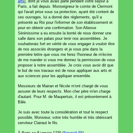
arts
], dont je vous avais parlé pendant votre séjour à
Paris, a fait depuis. Monseigneur le comte de Clermont
qui l'avait prise sous sa protection, ayant été content de
ses ouvrages, lui a donné des règlements, qu'il a
présenté au Roi pour l'informer de son établissement et
pour en obtenir une confirmation. Son Altesse
Sérénissime a eu ensuite la bonté de nous donner une
salle dans son palais pour tenir nos assemblées. Je
souhaiterais fort en vérité de vous engager à vouloir être
de nos associés étrangers et je vous prie dans la
première lettre que vous me ferez l'honneur de m'écrire
de me mander si vous me donnez la permission de vous
proposer à notre assemblée. Je crois vous avoir dit que
le but de nos travaux est de nous appliquer aux arts et
aux sciences pour les appliquer ensemble.
Messieurs de Mairan et Nicole m'ont chargé de vous
assurer de leurs respects. Mon cher père m'en charge
d'autant. Pour M. de Maupertuis, il est présentement à
Bâle.
Je suis avec toute la considération et tout le respect
possible, Monsieur, votre très humble et très obéissant
serviteur Clairaut le fils.
À Paris ce 8 janvier 1730 (
Speziali 55
).