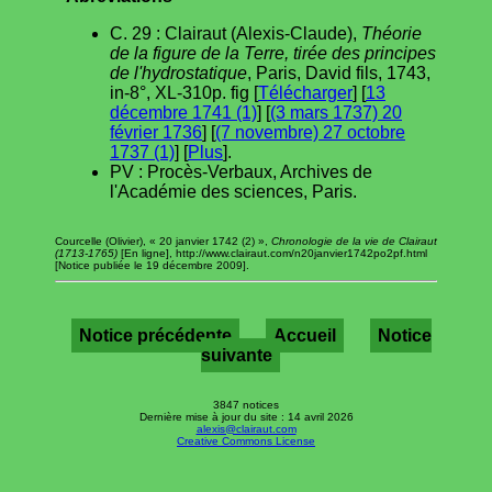
C. 29 : Clairaut (Alexis-Claude),
Théorie
de la figure de la Terre, tirée des principes
de l'hydrostatique
, Paris, David fils, 1743,
in-8°, XL-310p. fig [
Télécharger
] [
13
décembre 1741 (1)
] [
(3 mars 1737) 20
février 1736
] [
(7 novembre) 27 octobre
1737 (1)
] [
Plus
].
PV : Procès-Verbaux, Archives de
l'Académie des sciences, Paris.
Courcelle (Olivier), « 20 janvier 1742 (2) »,
Chronologie de la vie de Clairaut
(1713-1765)
[En ligne], http://www.clairaut.com/n20janvier1742po2pf.html
[Notice publiée le 19 décembre 2009].
Notice précédente
Accueil
Notice
suivante
3847 notices
Dernière mise à jour du site : 14 avril 2026
alexis@clairaut.com
Creative Commons License