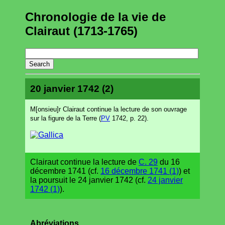
Chronologie de la vie de
Clairaut (1713-1765)
20 janvier 1742 (2)
M[onsieu]r Clairaut continue la lecture de son ouvrage
sur la figure de la Terre (
PV
1742, p. 22).
Clairaut continue la lecture de
C. 29
du 16
décembre 1741 (cf.
16 décembre 1741 (1)
) et
la poursuit le 24 janvier 1742 (cf.
24 janvier
1742 (1)
).
Abréviations