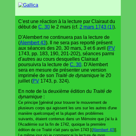
C'est une réaction à la lecture par Clairaut du
début de
C. 30
le 2 mars (cf.
2 mars 1743 (1)
).
D'Alembert ne continuera pas la lecture de
(
Alembert 43
). Il ne sera pas reporté présent
aux séances des 20, 30 mars, 3 et 6 avril (
PV
1743, pp. 183, 190, 201-202), séances parmi
d'autres au cours desquelles Clairaut
poursuivra la lecture de
C. 30
. D'Alembert
sera en mesure de présenter une version
imprimée de son
Traité de dynamique
le 20
juillet (
PV
1743, p. 324).
En note de la deuxième édition du
Traité de
dynamique
:
Ce principe [général pour trouver le mouvement de
plusieurs corps qui agissent les uns sur les autres d'une
manière quelconque] et la plupart des problèmes
suivants, étaient contenus dans un Mémoire que j'ai lu à
l'Académie sur la fin de 1742, quoique la première
édition de ce Traité n'ait paru qu'en 1743 [(
Alembert 43
)].
Le même jour où je commençai la lecture de mon