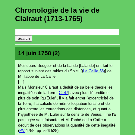
Chronologie de la vie de
Clairaut (1713-1765)
14 juin 1758 (2)
Messieurs Bouguer et de la Lande [Lalande] ont fait le
rapport suivant des tables du Soleil [(
La Caille 58
)] de
M. l'abbé de La Caille.
[…]
Mais Monsieur Clairaut a deduit de sa belle theorie les
inegalitées de la Terre [
C. 47
] avec plus d'étendüe et
plus de soin [qu'Euler], il y a fait entrer l'excentricité de
la Terre, il a calculé de même l'equation lunaire et de
plus encore les corrections des distances, et quant a
l'hypothese de M. Euler sur la densité de Venus, il ne l'a
pas jugée satisfaisante, et M. l'abbé de La Caille a
deduit de ces observations la quantité de cette inegalité
(
PV
1758, pp. 526-528).