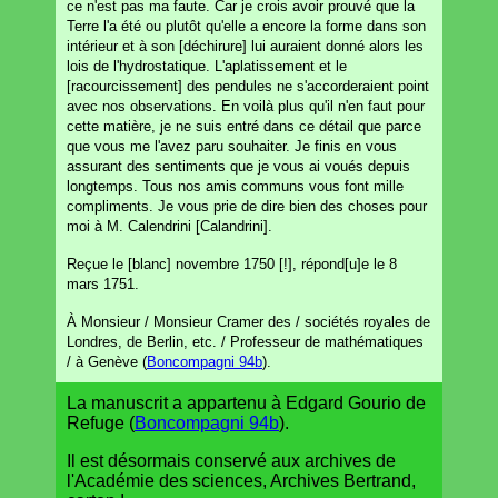
ce n'est pas ma faute. Car je crois avoir prouvé que la
Terre l'a été ou plutôt qu'elle a encore la forme dans son
intérieur et à son [déchirure] lui auraient donné alors les
lois de l'hydrostatique. L'aplatissement et le
[racourcissement] des pendules ne s'accorderaient point
avec nos observations. En voilà plus qu'il n'en faut pour
cette matière, je ne suis entré dans ce détail que parce
que vous me l'avez paru souhaiter. Je finis en vous
assurant des sentiments que je vous ai voués depuis
longtemps. Tous nos amis communs vous font mille
compliments. Je vous prie de dire bien des choses pour
moi à M. Calendrini [Calandrini].
Reçue le [blanc] novembre 1750 [!], répond[u]e le 8
mars 1751.
À Monsieur / Monsieur Cramer des / sociétés royales de
Londres, de Berlin, etc. / Professeur de mathématiques
/ à Genève (
Boncompagni 94b
).
La manuscrit a appartenu à Edgard Gourio de
Refuge (
Boncompagni 94b
).
Il est désormais conservé aux archives de
l'Académie des sciences, Archives Bertrand,