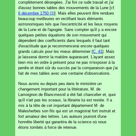
complètement dérangées. J'ai fini ce rude travail et j'ai
d'assez bonnes tables des mouvements de la Lune [cf.
6 décembre 1750 (1)
]. Mais elles peuvent être rendues
beaucoup meilleures en rectifiant leurs éléments
astronomiques tels que l'excentricité et les lieux moyens
de la Lune et de l'apogée. Sans compter qu'il y a encore
quelques petites équations de son mouvement qui
dépendent des coefficients dans lesquels il faut tant
d'exactitude que je recommencerai encore quelques
grands calculs pour les mieux déterminer [
C. 41
]. Mais
je laisserai dormir la matière auparavant. L'ayant assez
bien mis en ordre à présent pour ne pas m'exposer à la
perdre et étant sûr du succès par la comparaison que j'ai
fait de mes tables avec une centaine d'observations.
Nous avons eu depuis peu dans le ministère un
changement important pour la littérature, M. de
Lamoignon de Blancmesnil a été fait chancelier et, quoi
qu'il n'ait pas les sceaux, la librairie lui est restée. Il a
mis à la tête de cet important département M. de
Malesherbes son fils qui est un magistrat fort instruit et
fort amateur des lettres. Les auteurs jouiront d'une
honnête liberté qui garantira de la science où nous
étions tombés à force de retenue.