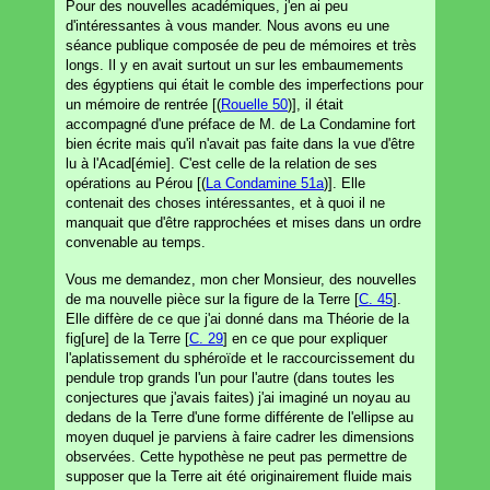
Pour des nouvelles académiques, j'en ai peu
d'intéressantes à vous mander. Nous avons eu une
séance publique composée de peu de mémoires et très
longs. Il y en avait surtout un sur les embaumements
des égyptiens qui était le comble des imperfections pour
un mémoire de rentrée [(
Rouelle 50
)], il était
accompagné d'une préface de M. de La Condamine fort
bien écrite mais qu'il n'avait pas faite dans la vue d'être
lu à l'Acad[émie]. C'est celle de la relation de ses
opérations au Pérou [(
La Condamine 51a
)]. Elle
contenait des choses intéressantes, et à quoi il ne
manquait que d'être rapprochées et mises dans un ordre
convenable au temps.
Vous me demandez, mon cher Monsieur, des nouvelles
de ma nouvelle pièce sur la figure de la Terre [
C. 45
].
Elle diffère de ce que j'ai donné dans ma Théorie de la
fig[ure] de la Terre [
C. 29
] en ce que pour expliquer
l'aplatissement du sphéroïde et le raccourcissement du
pendule trop grands l'un pour l'autre (dans toutes les
conjectures que j'avais faites) j'ai imaginé un noyau au
dedans de la Terre d'une forme différente de l'ellipse au
moyen duquel je parviens à faire cadrer les dimensions
observées. Cette hypothèse ne peut pas permettre de
supposer que la Terre ait été originairement fluide mais