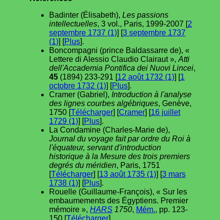
Badinter (Élisabeth),
Les passions
intellectuelles
, 3 vol., Paris, 1999-2007 [
2
septembre 1737 (1)
] [
3 septembre 1737
(1)
] [
Plus
].
Boncompagni (prince Baldassarre de), «
Lettere di Alessio Claudio Clairaut »,
Atti
dell'Accademia Pontifica dei Nuovi Lincei
,
45
(1894) 233-291 [
12 août 1732 (1)
] [
1
octobre 1732 (1)
] [
Plus
].
Cramer (Gabriel),
Introduction à l'analyse
des lignes courbes algébriques
, Genève,
1750 [
Télécharger
] [
Cramer
] [
16 juillet
1729 (1)
] [
Plus
].
La Condamine (Charles-Marie de),
Journal du voyage fait par ordre du Roi à
l'équateur, servant d'introduction
historique à la Mesure des trois premiers
degrés du méridien
, Paris, 1751
[
Télécharger
] [
13 août 1735 (1)
] [
3 mars
1738 (1)
] [
Plus
].
Rouelle (Guillaume-François), « Sur les
embaumements des Égyptiens. Premier
mémoire »,
HARS
1750
,
Mém.
, pp. 123-
150 [
Télécharger
].