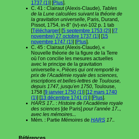
1737 (1)
] [
Plus
].
C. 41 : Clairaut (Alexis-Claude),
Tables
de la Lune calculées suivant la théorie de
la gravitation universelle
, Paris, Durand,
Pissot, 1754, in-8° (iv)-xvi-102 p. 1 tab
[
Télécharger
] [
5 septembre 1753 (2)
] [
(7
novembre) 27 octobre 1737 (1)
] [
15
novembre 1747 (1)
] [
Plus
].
C. 45 : Clairaut (Alexis-Claude), «
Nouvelle théorie de la figure de la Terre
où l'on concilie les mesures actuelles
avec le principe de la gravitation
universelle »,
Pièces qui ont remporté le
prix de l'Académie royale des sciences,
inscriptions et belles-lettres de Toulouse,
depuis 1747, jusqu'en 1750
, Toulouse,
1758 [
9 janvier 1750 (1)
] [
12 mars 1740
(1)
] [
13 décembre 1741 (1)
] [
Plus
].
HARS 17..
:
Histoire de l'Académie royale
des sciences
[de Paris]
pour l'année 17..,
avec les mémoires...
Mém. : Partie
Mémoires
de
HARS
17
..
Références