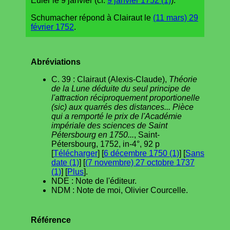
Euler le 9 janvier (cf.
9 janvier 1752 (1)
).
Schumacher répond à Clairaut le
(11 mars) 29
février 1752
.
Abréviations
C. 39 : Clairaut (Alexis-Claude),
Théorie
de la Lune déduite du seul principe de
l'attraction réciproquement proportionelle
(sic) aux quarrés des distances... Pièce
qui a remporté le prix de l'Académie
impériale des sciences de Saint
Pétersbourg en 1750...
, Saint-
Pétersbourg, 1752, in-4°, 92 p
[
Télécharger
] [
6 décembre 1750 (1)
] [
Sans
date (1)
] [
(7 novembre) 27 octobre 1737
(1)
] [
Plus
].
NDE : Note de l'éditeur.
NDM : Note de moi, Olivier Courcelle.
Référence