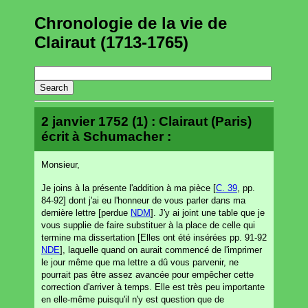
Chronologie de la vie de
Clairaut (1713-1765)
2 janvier 1752 (1) : Clairaut (Paris)
écrit à Schumacher :
Monsieur,
Je joins à la présente l'addition à ma pièce [
C. 39
, pp.
84-92] dont j'ai eu l'honneur de vous parler dans ma
dernière lettre [perdue
NDM
]. J'y ai joint une table que je
vous supplie de faire substituer à la place de celle qui
termine ma dissertation [Elles ont été insérées pp. 91-92
NDE
], laquelle quand on aurait commencé de l'imprimer
le jour même que ma lettre a dû vous parvenir, ne
pourrait pas être assez avancée pour empêcher cette
correction d'arriver à temps. Elle est très peu importante
en elle-même puisqu'il n'y est question que de