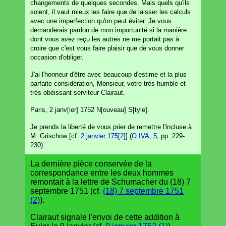
changements de quelques secondes. Mais quels qu'ils
soient, il vaut mieux les faire que de laisser les calculs
avec une imperfection qu'on peut éviter. Je vous
demanderais pardon de mon importunité si la manière
dont vous avez reçu les autres ne me portait pas à
croire que c'est vous faire plaisir que de vous donner
occasion d'obliger.
J'ai l'honneur d'être avec beaucoup d'estime et la plus
parfaite considération, Monsieur, votre très humble et
très obéissant serviteur Clairaut.
Paris, 2 janv[ier] 1752 N[ouveau] S[tyle].
Je prends la liberté de vous prier de remettre l'incluse à
M. Grischow [cf.
2 janvier 175[2]
] (
O IVA, 5
, pp. 229-
230).
La dernière pièce conservée de la
correspondance entre les deux hommes
remontait à la lettre de Schumacher du (18) 7
septembre 1751 (cf.
(18) 7 septembre 1751
(2)
).
Clairaut signale l'envoi de cette addition à