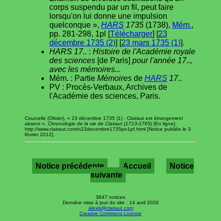
corps suspendu par un fil, peut faire
lorsqu'on lui donne une impulsion
quelconque »,
HARS
1735
(1738),
Mém.
,
pp. 281-298, 1pl [
Télécharger
] [
23
décembre 1735 (2)
] [
23 mars 1735 (1)
].
HARS 17..
:
Histoire de l'Académie royale
des sciences
[de Paris]
pour l'année 17..,
avec les mémoires...
Mém. : Partie
Mémoires
de
HARS
17
..
PV : Procès-Verbaux, Archives de
l'Académie des sciences, Paris.
Courcelle (Olivier), « 23 décembre 1735 (1) : Clairaut est étrangement
absent »,
Chronologie de la vie de Clairaut (1713-1765)
[En ligne],
http://www.clairaut.com/n23decembre1735po1pf.html [Notice publiée le 3
février 2012].
Notice précédente
Accueil
Notice
suivante
3847 notices
Dernière mise à jour du site : 14 avril 2026
alexis@clairaut.com
Creative Commons License