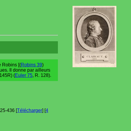
e Robins [(
Robins 39
)
ues. Il donne par ailleurs
3-145R) (
Euler 75
, R. 128).
425-436 [
Télécharger
] [
4