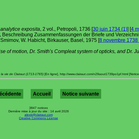
analytice exposita
, 2 vol., Petropoli, 1736 [
30 juin 1734 (1)
] [
4 m
el, Beschreibung Zusammenfassungen der Briefe und Verzeichni
 I. Smirnov, W. Habicht, Birkauser, Basel, 1975 [
8 novembre 1738 
se of motion, Dr. Smith's Compleat system of opticks, and Dr. Ju
la vie de Clairaut (1713-1765)
[En ligne], http://www.clairaut.com/n29aout1739po1pf.html [Notice
récédente
Accueil
Notice suivante
3847 notices
Dernière mise à jour du site : 14 avril 2026
alexis@clairaut.com
Creative Commons License