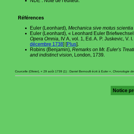
NDE : Note de l'éditeur.
Références
Euler (Leonhard),
Mechanica sive motus scientia 
Euler (Leonhard), « Leonhard Euler Briefwechs
Opera Omnia
, IV A, vol. 1, Ed. A. P. Juskevic, V.
décembre 1738
] [
Plus
].
Robins (Benjamin),
Remarks on Mr. Euler's Treati
and indistinct vision
, London, 1739.
Courcelle (Olivier), « 29 août 1739 (1) : Daniel Bernoulli écrit à Euler »,
Chronologie de 
Notice p