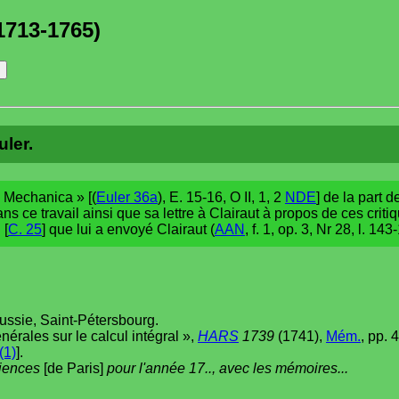
1713-1765)
uler.
« Mechanica » [(
Euler 36a
), E. 15-16, O II, 1, 2
NDE
] de la part d
ns ce travail ainsi que sa lettre à Clairaut à propos de ces critiq
 [
C. 25
] que lui a envoyé Clairaut (
AAN
, f. 1, op. 3, Nr 28, l. 14
ussie, Saint-Pétersbourg.
érales sur le calcul intégral »,
HARS
1739
(1741),
Mém.
, pp. 
(1)
].
ciences
[de Paris]
pour l'année 17.., avec les mémoires...