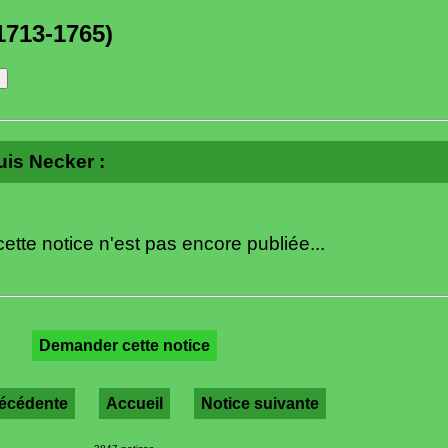
1713-1765)
ouis Necker :
ette notice n'est pas encore publiée...
Demander cette notice
récédente
Accueil
Notice suivante