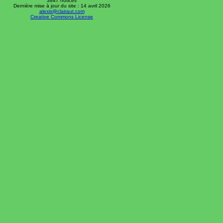
3847 notices
Dernière mise à jour du site : 14 avril 2026
alexis@clairaut.com
Creative Commons License