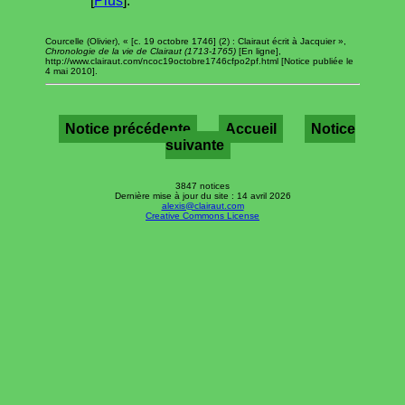
[
Plus
].
Courcelle (Olivier), « [c. 19 octobre 1746] (2) : Clairaut écrit à Jacquier »,
Chronologie de la vie de Clairaut (1713-1765)
[En ligne],
http://www.clairaut.com/ncoc19octobre1746cfpo2pf.html [Notice publiée le
4 mai 2010].
Notice précédente
Accueil
Notice
suivante
3847 notices
Dernière mise à jour du site : 14 avril 2026
alexis@clairaut.com
Creative Commons License