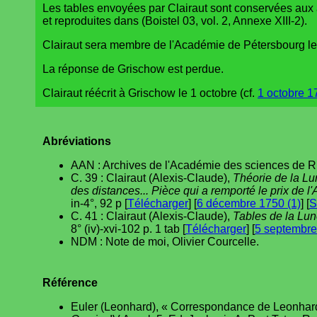
Les tables envoyées par Clairaut sont conservées aux
et reproduites dans (Boistel 03, vol. 2, Annexe XIII-2).
Clairaut sera membre de l'Académie de Pétersbourg l
La réponse de Grischow est perdue.
Clairaut réécrit à Grischow le 1 octobre (cf.
1 octobre 1
Abréviations
AAN : Archives de l'Académie des sciences de R
C. 39 : Clairaut (Alexis-Claude),
Théorie de la Lun
des distances... Pièce qui a remporté le prix de 
in-4°, 92 p [
Télécharger
] [
6 décembre 1750 (1)
] [
S
C. 41 : Clairaut (Alexis-Claude),
Tables de la Lune
8° (iv)-xvi-102 p. 1 tab [
Télécharger
] [
5 septembre
NDM : Note de moi, Olivier Courcelle.
Référence
Euler (Leonhard), « Correspondance de Leonhard E