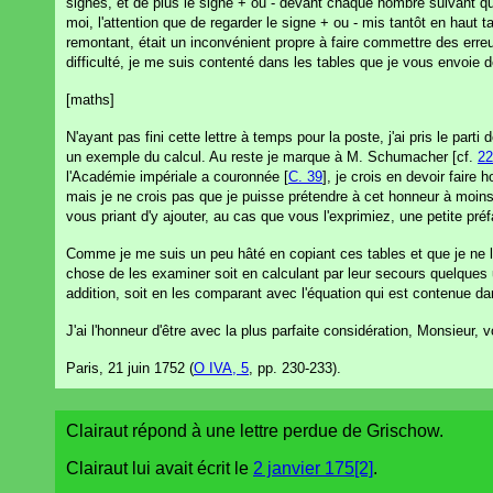
signes, et de plus le signe + ou - devant chaque nombre suivant que
moi, l'attention que de regarder le signe + ou - mis tantôt en haut
remontant, était un inconvénient propre à faire commettre des er
difficulté, je me suis contenté dans les tables que je vous envoie d
[maths]
N'ayant pas fini cette lettre à temps pour la poste, j'ai pris le part
un exemple du calcul. Au reste je marque à M. Schumacher [cf.
22
l'Académie impériale a couronnée [
C. 39
], je crois en devoir fair
mais je ne crois pas que je puisse prétendre à cet honneur à moins
vous priant d'y ajouter, au cas que vous l'exprimiez, une petite préf
Comme je me suis un peu hâté en copiant ces tables et que je ne le
chose de les examiner soit en calculant par leur secours quelques u
addition, soit en les comparant avec l'équation qui est contenue dan
J'ai l'honneur d'être avec la plus parfaite considération, Monsieur, v
Paris, 21 juin 1752 (
O IVA, 5
, pp. 230-233).
Clairaut répond à une lettre perdue de Grischow.
Clairaut lui avait écrit le
2 janvier 175[2]
.