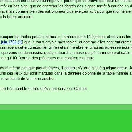
 l'équation est additive ou négative, parce que j'ai trouvé que pour un calcula
 tantôt en bas ainsi que de chercher les degrés des signes tantôt à gauche en d
reurs, mais comme bien des astronomes plus exercés au calcul que moi ne s'e
e la forme ordinaire.
i de copier les tables pour la latitude et la réduction à l'écliptique, et de vou
 juin 1752 (1)
] que je vous envoie mes tables, et comme elles sont entièreme
e hommage à cette compagnie. Si j'en étais membre je lui aurais adressée pour
 que vous ne donnassiez quelque tour à la chose qui pût la rendre praticable.
ace qui fût l'extrait des préceptes que contient ma lettre
s ai même presque pas abrégées, il pourrait s'y être glissé quelque erreur. J
ns des lieux qui sont marqués dans la dernière colonne de la table insérée à l
s l'article 5 de la même addition.
otre très humble et très obéissant serviteur Clairaut.