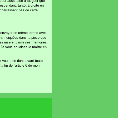
teur aussi aisé à fatiguer que
escendant, tantôt à droite en
mbarrassent pas de cette
s les envoyer en même temps avec
nt indiquées dans la pièce que
 les insérer parmi ses mémoires,
 Je vous en laisse le maître en
e vous prie donc avant toute
a fin de l'article 6 de mon