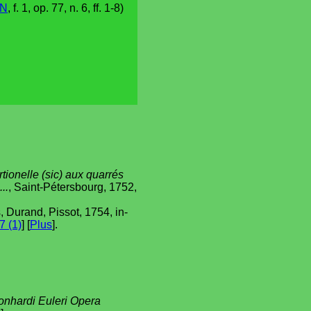
N
, f. 1, op. 77, n. 6, ff. 1-8)
tionelle (sic) aux quarrés
..
, Saint-Pétersbourg, 1752,
s, Durand, Pissot, 1754, in-
 (1)
] [
Plus
].
onhardi Euleri Opera