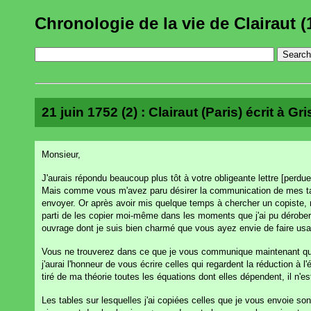
Chronologie de la vie de Clairaut (
21 juin 1752 (2) : Clairaut (Paris) écrit à Gr
Monsieur,
J'aurais répondu beaucoup plus tôt à votre obligeante lettre [perdu
Mais comme vous m'avez paru désirer la communication de mes ta
envoyer. Or après avoir mis quelque temps à chercher un copiste, n'en
parti de les copier moi-même dans les moments que j'ai pu dérober
ouvrage dont je suis bien charmé que vous ayez envie de faire us
Vous ne trouverez dans ce que je vous communique maintenant que le
j'aurai l'honneur de vous écrire celles qui regardent la réduction à l
tiré de ma théorie toutes les équations dont elles dépendent, il n'e
Les tables sur lesquelles j'ai copiées celles que je vous envoie s