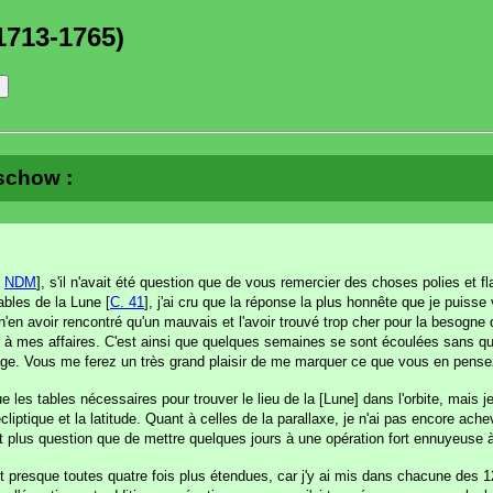
1713-1765)
ischow :
e
NDM
], s'il n'avait été question que de vous remercier des choses polies et fl
bles de la Lune [
C. 41
], j'ai cru que la réponse la plus honnête que je puisse 
 avoir rencontré qu'un mauvais et l'avoir trouvé trop cher pour la besogne qu'il
 à mes affaires. C'est ainsi que quelques semaines se sont écoulées sans qu
age. Vous me ferez un très grand plaisir de me marquer ce que vous en pense
s tables nécessaires pour trouver le lieu de la [Lune] dans l'orbite, mais je
'écliptique et la latitude. Quant à celles de la parallaxe, je n'ai pas encore ac
st plus question que de mettre quelques jours à une opération fort ennuyeuse à 
ont presque toutes quatre fois plus étendues, car j'y ai mis dans chacune des 