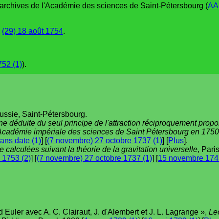
 archives de l'Académie des sciences de Saint-Pétersbourg (
AA
e
(29) 18 août 1754
.
752 (1)
).
ussie, Saint-Pétersbourg.
e déduite du seul principe de l'attraction réciproquement propor
l'Académie impériale des sciences de Saint Pétersbourg en 1750.
ans date (1)
] [
(7 novembre) 27 octobre 1737 (1)
] [
Plus
].
 calculées suivant la théorie de la gravitation universelle
, Pari
 1753 (2)
] [
(7 novembre) 27 octobre 1737 (1)
] [
15 novembre 1747
uler avec A. C. Clairaut, J. d'Alembert et J. L. Lagrange »,
Le