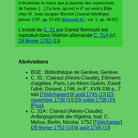
m'écarterais le moins que je pourrais des expressions
de l'auteur. […] Ce livre, qui est in 4° se vend à Bâle,
chez M. Jean-Jacques Bischof (
Journal helvétique
,
janvier 1747, pp. 57-65) (
Bernoulli 82-
, vol. 2, pp. 94-97).
L'extrait de
C. 31
par Daniel Bernoulli est
reproduit dans l'édition allemande
C. 31A
(cf.
29 février 1752 (1)
).
Abréviations
BGE : Bibliothèque de Genève, Genève.
C. 31 : Clairaut (Alexis-Claude),
Elémens
d'algèbre
, Paris, Les frères Guérin, David
l'aîné, Durand, 1746, in-8°, XVIII-336 p., 7
tabl [
Télécharger
] [
4 août 1745 (1)
] [
23
novembre 1738 (1)
] [
29 juillet 1739 (2)
]
[
Plus
].
C. 31A : Clairaut (Alexis-Claude),
Anfangsgründe der Algebra
, trad. C.
Mylius, Berlin, Nicolai, 1752 [
Télécharger
]
[
29 février 1752 (1)
] [
4 août 1745 (1)
].