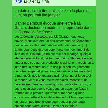
(
BGE
, Ms SH 243, f. 25).
La date est difficilement lisible : à la place de
juin, on pourrait lire janvier.
Daniel Bernoulli évoque une lettre à M.
Garcin, docteur en médecine, reproduite dans
le
Journal helvétique
:
Les
Éléments d'algèbre
, par M. Clairaut, que vous
savez, Monsieur, être un des ornements de l'Académie
des sciences de Paris, vienne enfin de paraitre. [...]
Enfin, pour vous dire en deux mots mon sentiment du
livre de M. Clairaut, je trouve que cet ouvrage, quelque
élémentaire qu'il soit, ne fait pas moins d'honneur à son
auteur que ses autres productions qui lui ont acquis un à
juste titre la réputation d'un des plus habiles géomètre
de notre temps, et je vous avoue que je le trouve si fort
à mon goût, que je voudrais qu'il fut connu et lu de tout
le monde, et que vous me ferez plaisir, Monsieur, de
faire insérer dans le journal qui s'imprime chez vous, la
petite esquisse que je vais vous en tracer, en faisant
l'extrait de la préface, qui n'est autre chose qu'une
exposition nette et bien détaillée de tout l'ouvrage, mais
qui est un peu trop longue pour trouver place toute
entière dans votre journal. Dans cet extrait je