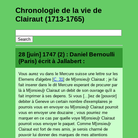
Chronologie de la vie de
Clairaut (1713-1765)
28 [juin] 1747 (2) : Daniel Bernoulli
(Paris) écrit à Jallabert :
Vous aurez vu dans le Mercure suisse une lettre sur les
Elemens d'algebre [
C. 31
] de M[onsieu]r Clairaut ; je l'ai
fait inserer dans le dit Mercure esperant de procurer par
là à M[onsieu]r Clairaut un debit de son ouvrage qu'il a
fait imprimer à ses depens. Si vous [...]iez de [pouvoir]
debiter à Geneve un certain nombre d'exemplaires je
pourrois vous en envoyer ou M[onsieu]r Clairaut pourroit
vous en envoyer une douzaine ; vous pourriez me
marquer en ce cas par quelle voye M[onsieu]r Clairaut
pourroit vous envoyer le paquet. Comme M[onsieu]r
Clairaut est fort de mes amis, je serois charmé de
pouvoir lui donner des marques de mes attentions