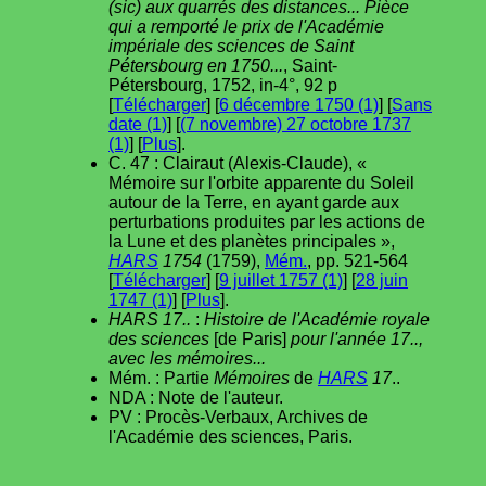
(sic) aux quarrés des distances... Pièce
qui a remporté le prix de l'Académie
impériale des sciences de Saint
Pétersbourg en 1750...
, Saint-
Pétersbourg, 1752, in-4°, 92 p
[
Télécharger
] [
6 décembre 1750 (1)
] [
Sans
date (1)
] [
(7 novembre) 27 octobre 1737
(1)
] [
Plus
].
C. 47 : Clairaut (Alexis-Claude), «
Mémoire sur l'orbite apparente du Soleil
autour de la Terre, en ayant garde aux
perturbations produites par les actions de
la Lune et des planètes principales »,
HARS
1754
(1759),
Mém.
, pp. 521-564
[
Télécharger
] [
9 juillet 1757 (1)
] [
28 juin
1747 (1)
] [
Plus
].
HARS 17..
:
Histoire de l'Académie royale
des sciences
[de Paris]
pour l'année 17..,
avec les mémoires...
Mém. : Partie
Mémoires
de
HARS
17
..
NDA : Note de l'auteur.
PV : Procès-Verbaux, Archives de
l'Académie des sciences, Paris.