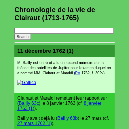
Chronologie de la vie de
Clairaut (1713-1765)
11 décembre 1762 (1)
M. Bailly est entré et a lu un second mémoire sur la
théorie des satellites de Jupiter pour l'examen duquel on
a nommé MM. Clairaut et Maraldi (
PV
1762, f. 302v).
Clairaut et Maraldi remettent leur rapport sur
(
Bailly 63c
) le 8 janvier 1763 (cf.
8 janvier
1763 (1)
).
Bailly avait déjà lu (
Bailly 63b
) le 27 mars (cf.
27 mars 1762 (1)
).