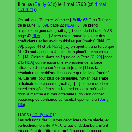
Il relira (
Bailly 63c
) le 4 mai 1763 (cf.
4 mai
1763 (1)
).
On sait que [Premier Mémoire [(
Bailly 63b
)] ou Théorie
de la Lune [
C. 39
], page 22
NDA
] […] Je prend
l'expression générale [maths] [Théorie de la Lune, § XX,
page 42
NDA
.] […] Après avoir trouvé la valeur des
coefficients et les avoir multipliés par [maths] [Ibid. [
C.
39
], pages 44 et 51
NDA
.] […] en ajoutant une force que
M. Clairaut appelle φ à celle de la planète principales
[…] M. Clairaut, dans sa figure de la Terre [
C. 29
] [page
245
NDA
] donne aussi une expression de la force
attractive d'un sphéroïde aplati [maths] Dans la
résolution du problème il suppose que la ligne [maths].
M. Clairaut, pour plus de généralité, n'avait pas limité
l'ellipticité du sphéroïde [maths]. […] Le nom de deux
excellents géomètres, et l'accord de deux méthodes
dont la marche est très différentes, doivent donner
beaucoup de confiance au résultat que j'en tire (
Bailly
63c
).
Dans (
Bailly 63e
) :
Les solutions des illustres géomètres de ce siècle, et
particulièrement de MM. Clairaut et d'Alembert, m'ont
mis en état de n'être plus arrêté que par le peu de