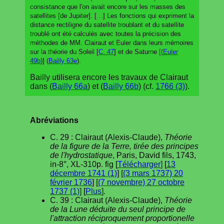
consistance que l'on avait encore sur les masses des
satellites [de Jupiter]. […] Les fonctions qui expriment la
distance rectiligne du satellite troublant et du satellite
troublé ont été calculés avec toutes la précision des
méthodes de MM. Clairaut et Euler dans leurs mémoires
sur la théorie du Soleil [
C. 47
] et de Saturne [(
Euler
49b
)] (
Bailly 63e
).
Bailly utilisera encore les travaux de Clairaut
dans (
Bailly 66a
) et (
Bailly 66b
) (cf.
1766 (3)
).
Abréviations
C. 29 : Clairaut (Alexis-Claude),
Théorie
de la figure de la Terre, tirée des principes
de l'hydrostatique
, Paris, David fils, 1743,
in-8°, XL-310p. fig [
Télécharger
] [
13
décembre 1741 (1)
] [
(3 mars 1737) 20
février 1736
] [
(7 novembre) 27 octobre
1737 (1)
] [
Plus
].
C. 39 : Clairaut (Alexis-Claude),
Théorie
de la Lune déduite du seul principe de
l'attraction réciproquement proportionelle