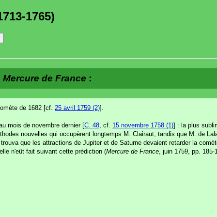
1713-1765)
e
Mercure de France
:
 comète de 1682 [cf.
25 avril 1759 (2)
].
s au mois de novembre dernier [
C. 48
, cf.
15 novembre 1758 (1)
] : la plus subl
 méthodes nouvelles qui occupèrent longtemps M. Clairaut, tandis que M. de Lal
trouva que les attractions de Jupiter et de Saturne devaient retarder la comèt
le n'eût fait suivant cette prédiction (
Mercure de France
, juin 1759, pp. 185-