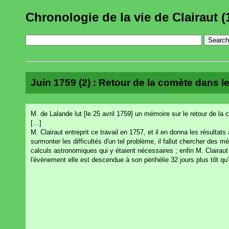
Chronologie de la vie de Clairaut (
Juin 1759 (2) : Retour de la comète dans l
M. de Lalande lut [le 25 avril 1759] un mémoire sur le retour de la
[…]
M. Clairaut entreprit ce travail en 1757, et il en donna les résultat
surmonter les difficultés d'un tel problème, il fallut chercher des
calculs astronomiques qui y étaient nécessaires ; enfin M. Clairaut 
l'évènement elle est descendue à son périhélie 32 jours plus tôt qu'el