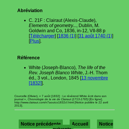
Abréviation
C. 21F : Clairaut (Alexis-Claude),
Elements of geometry...
, Dublin, M.
Goldwin and Co, 1836, in-12, VII-88 p
[
Télécharger
] [
1836 (1)
] [
31 août 1740 (1)
]
[
Plus
].
Référence
White (Joseph-Blanco),
The life of the
Rev. Joseph Blanco White
, J.-H. Thom
éd., 3 vol., London, 1845 [
13 novembre
[1832]
].
Courcelle (Olivier), « 7 août [1832] : Le révérend White écrit dans son
journal »,
Chronologie de la vie de Clairaut (1713-1765)
[En ligne],
http://www.clairaut.com/n7aoutco1832cf.html [Notice publiée le 22 avril
2013].
Notice précédente
Accueil
Notice