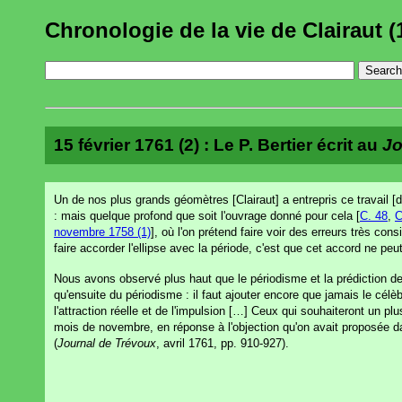
Chronologie de la vie de Clairaut (
15 février 1761 (2) : Le P. Bertier écrit au
Jo
Un de nos plus grands géomètres [Clairaut] a entrepris ce travail [
: mais quelque profond que soit l'ouvrage donné pour cela [
C. 48
,
C
novembre 1758 (1)
], où l'on prétend faire voir des erreurs très co
faire accorder l'ellipse avec la période, c'est que cet accord ne pe
Nous avons observé plus haut que le périodisme et la prédiction de
qu'ensuite du périodisme : il faut ajouter encore que jamais le célè
l'attraction réelle et de l'impulsion […] Ceux qui souhaiteront un pl
mois de novembre, en réponse à l'objection qu'on avait proposée dans
(
Journal de Trévoux
, avril 1761, pp. 910-927).