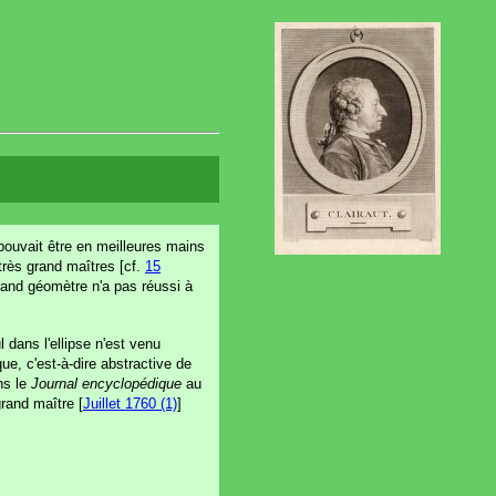
 pouvait être en meilleures mains
e très grand maîtres [cf.
15
grand géomètre n'a pas réussi à
dans l'ellipse n'est venu
ue, c'est-à-dire abstractive de
ans le
Journal encyclopédique
au
grand maître [
Juillet 1760 (1)
]