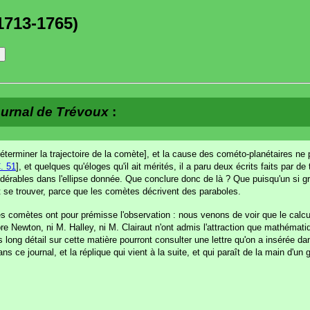
1713-1765)
urnal de Trévoux
:
déterminer la trajectoire de la comète], et la cause des cométo-planétaires ne
. 51
], et quelques qu'éloges qu'il ait mérités, il a paru deux écrits faits par d
nsidérables dans l'ellipse donnée. Que conclure donc de là ? Que puisqu'un si 
ut se trouver, parce que les comètes décrivent des paraboles.
s comètes ont pour prémisse l'observation : nous venons de voir que le calcul 
bre Newton, ni M. Halley, ni M. Clairaut n'ont admis l'attraction que mathématiq
us long détail sur cette matière pourront consulter une lettre qu'on a insérée d
 ce journal, et la réplique qui vient à la suite, et qui paraît de la main d'un 