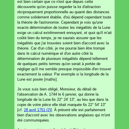
est bien certain que ce n'est que depuis cette
découverte qu'on puisse regarder la loi d'attraction
réciproquement proportionnelle au quarré des distances
comme solidement établie, d'où dépend cependant toute
la théorie de l'astronomie. Cependant je vois qu'une
exacte détermination de toutes les inégalités de la Lune
exige un calcul extrêmement ennuyant, et quoi qu'il m'ait
coûté bien du temps, je ne saurais assurer que les
inégalités que j'ai trouvées soient bien d'accord avec la
théorie. Car d'un côté, je me pourrai bien être trompé
dans le calcul numérique et d'un autre côté la
détermination de plusieurs inégalités dépend tellement
de quelques petits termes qu'on serait à portée de
négliger qu'il me semble presque impossible d'en trouver
exactement la valeur. Par exemple si la longitude de la
Lune est posée [maths].
Je vous suis bien obligé, Monsieur, du détail de
l'observation de A. 1744 le 6 janvier, qui donne la
longitude de la Lune 6s 22° 24' 13'', au lieu que dans la
copie de votre pièce elle était marquée 6s 22° 54' 13''
[cf.
28 avril 1751 (2)
]. À présent elle est parfaitement
bien d'accord avec les observations anglaises qui m'ont
été communiquées.