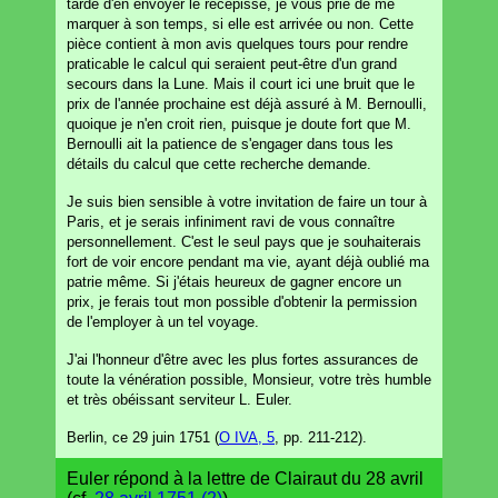
tarde d'en envoyer le récépissé, je vous prie de me
marquer à son temps, si elle est arrivée ou non. Cette
pièce contient à mon avis quelques tours pour rendre
praticable le calcul qui seraient peut-être d'un grand
secours dans la Lune. Mais il court ici une bruit que le
prix de l'année prochaine est déjà assuré à M. Bernoulli,
quoique je n'en croit rien, puisque je doute fort que M.
Bernoulli ait la patience de s'engager dans tous les
détails du calcul que cette recherche demande.
Je suis bien sensible à votre invitation de faire un tour à
Paris, et je serais infiniment ravi de vous connaître
personnellement. C'est le seul pays que je souhaiterais
fort de voir encore pendant ma vie, ayant déjà oublié ma
patrie même. Si j'étais heureux de gagner encore un
prix, je ferais tout mon possible d'obtenir la permission
de l'employer à un tel voyage.
J'ai l'honneur d'être avec les plus fortes assurances de
toute la vénération possible, Monsieur, votre très humble
et très obéissant serviteur L. Euler.
Berlin, ce 29 juin 1751 (
O IVA, 5
, pp. 211-212).
Euler répond à la lettre de Clairaut du 28 avril