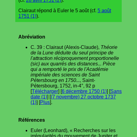
(cf.
28 avril 1751 (2)
).
Clairaut répond à Euler le 5 août (cf.
5 août
1751 (1)
).
Abréviation
C. 39 : Clairaut (Alexis-Claude),
Théorie
de la Lune déduite du seul principe de
l'attraction réciproquement proportionelle
(sic) aux quarrés des distances... Pièce
qui a remporté le prix de l'Académie
impériale des sciences de Saint
Pétersbourg en 1750...
, Saint-
Pétersbourg, 1752, in-4°, 92 p
[
Télécharger
] [
6 décembre 1750 (1)
] [
Sans
date (1)
] [
(7 novembre) 27 octobre 1737
(1)
] [
Plus
].
Références
Euler (Leonhard), « Recherches sur les
irrégularités du mouvement de Jupiter et