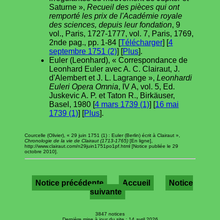
Saturne »,
Recueil des pièces qui ont
remporté les prix de l'Académie royale
des sciences, depuis leur fondation
, 9
vol., Paris, 1727-1777, vol. 7, Paris, 1769,
2nde pag., pp. 1-84 [
Télécharger
] [
4
septembre 1751 (2)
] [
Plus
].
Euler (Leonhard), « Correspondance de
Leonhard Euler avec A. C. Clairaut, J.
d'Alembert et J. L. Lagrange »,
Leonhardi
Euleri Opera Omnia
, IV A, vol. 5, Ed.
Juskevic A. P. et Taton R., Birkäuser,
Basel, 1980 [
4 mars 1739 (1)
] [
16 mai
1739 (1)
] [
Plus
].
Courcelle (Olivier), « 29 juin 1751 (1) : Euler (Berlin) écrit à Clairaut »,
Chronologie de la vie de Clairaut (1713-1765)
[En ligne],
http://www.clairaut.com/n29juin1751po1pf.html [Notice publiée le 29
octobre 2010].
Notice précédente
Accueil
Notice
suivante
3847 notices
Dernière mise à jour du site : 14 avril 2026