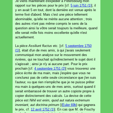
Je viens maintenant d'expédier à Pétersbourg mon
rapport sur les pièces pour le prix [cf.
5 juin 1751 (1)
], il
y en avait 5 en tout, dont la dernière est venue après le
terme fixé d'abord. Mais c'est une pièce tellement
abominable, qu'elle ne mérite aucune attention ; trois
des autres n'ont pas même compris le sens de la
question ainsi la vôtre serait toujours la meilleure, quand
elle serait mille fois moins excellente qu'elle n'est
actuellement.
La pièce
Assiliunt fluctus
etc. [cf.
5 septembre 1750
(1)
], était d'un de mes amis, à qui j'avais seulement
communiqué mon analyse sur le mouvement des
rivières, qui ne touchait qu'indirectement le sujet dont il
s'agissait ; ainsi je n'y ai aucune part. Pour le prix
prochain [cf.
4 septembre 1751 (2)
] vous trouverez une
pièce écrite de ma main, mais j'espère que vous ne
conclurez pas de cette seule circonstance que j'en suis
l'auteur, vu que rien n'empêche que je ne puisse prêter
ma main à quelques-uns de mes amis, surtout quand il
serait embarrassé de trouver un autre copiste propre à
copier distinctement des calculs. La devise de cette
pièce est
Nihil est enim, quod aut natura extremum
inveniant, aut doctrina primum
[(
Euler 69b
) qui gagnera
le prix, cf.
12 avril 1752 (1)
]. En cas que M. de Fouchy