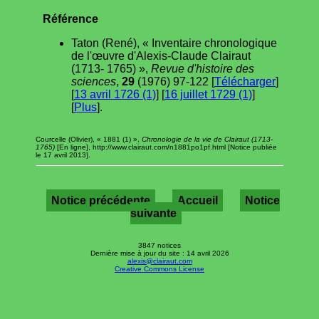
Référence
Taton (René), « Inventaire chronologique
de l'œuvre d'Alexis-Claude Clairaut
(1713- 1765) »,
Revue d'histoire des
sciences
,
29
(1976) 97-122 [
Télécharger
]
[
13 avril 1726 (1)
] [
16 juillet 1729 (1)
]
[
Plus
].
Courcelle (Olivier), « 1881 (1) »,
Chronologie de la vie de Clairaut (1713-
1765)
[En ligne], http://www.clairaut.com/n1881po1pf.html [Notice publiée
le 17 avril 2013].
Notice précédente
Accueil
Notice
suivante
3847 notices
Dernière mise à jour du site : 14 avril 2026
alexis@clairaut.com
Creative Commons License