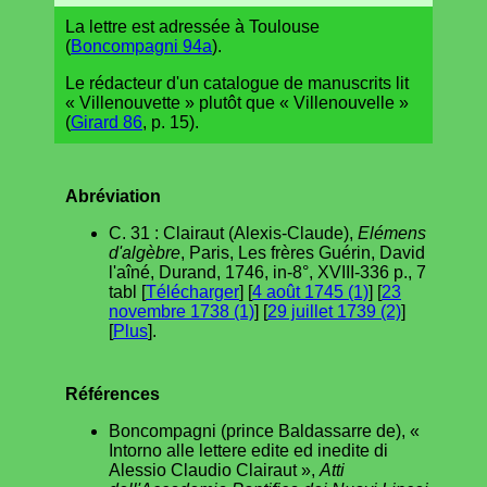
La lettre est adressée à Toulouse
(
Boncompagni 94a
).
Le rédacteur d'un catalogue de manuscrits lit
« Villenouvette » plutôt que « Villenouvelle »
(
Girard 86
, p. 15).
Abréviation
C. 31 : Clairaut (Alexis-Claude),
Elémens
d'algèbre
, Paris, Les frères Guérin, David
l'aîné, Durand, 1746, in-8°, XVIII-336 p., 7
tabl [
Télécharger
] [
4 août 1745 (1)
] [
23
novembre 1738 (1)
] [
29 juillet 1739 (2)
]
[
Plus
].
Références
Boncompagni (prince Baldassarre de), «
Intorno alle lettere edite ed inedite di
Alessio Claudio Clairaut »,
Atti