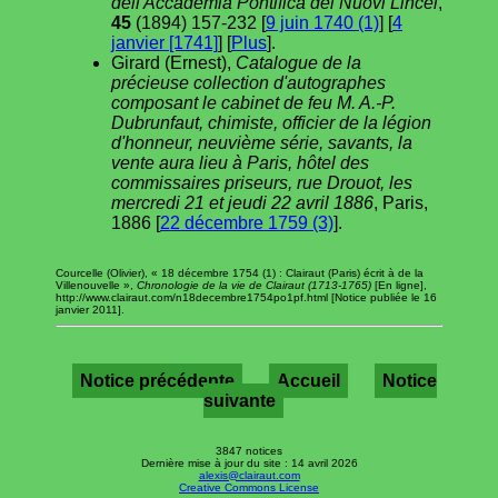
dell'Accademia Pontifica dei Nuovi Lincei
,
45
(1894) 157-232 [
9 juin 1740 (1)
] [
4
janvier [1741]
] [
Plus
].
Girard (Ernest),
Catalogue de la
précieuse collection d'autographes
composant le cabinet de feu M. A.-P.
Dubrunfaut, chimiste, officier de la légion
d'honneur, neuvième série, savants, la
vente aura lieu à Paris, hôtel des
commissaires priseurs, rue Drouot, les
mercredi 21 et jeudi 22 avril 1886
, Paris,
1886 [
22 décembre 1759 (3)
].
Courcelle (Olivier), « 18 décembre 1754 (1) : Clairaut (Paris) écrit à de la
Villenouvelle »,
Chronologie de la vie de Clairaut (1713-1765)
[En ligne],
http://www.clairaut.com/n18decembre1754po1pf.html [Notice publiée le 16
janvier 2011].
Notice précédente
Accueil
Notice
suivante
3847 notices
Dernière mise à jour du site : 14 avril 2026
alexis@clairaut.com
Creative Commons License