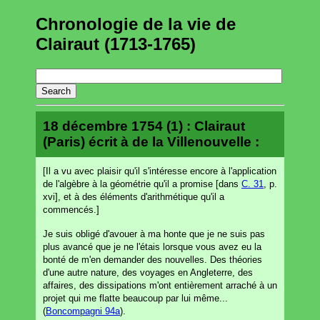
Chronologie de la vie de
Clairaut (1713-1765)
18 décembre 1754 (1) : Clairaut
(Paris) écrit à de la Villenouvelle :
[Il a vu avec plaisir qu'il s'intéresse encore à l'application
de l'algèbre à la géométrie qu'il a promise [dans
C. 31
, p.
xvi], et à des éléments d'arithmétique qu'il a
commencés.]
Je suis obligé d'avouer à ma honte que je ne suis pas
plus avancé que je ne l'étais lorsque vous avez eu la
bonté de m'en demander des nouvelles. Des théories
d'une autre nature, des voyages en Angleterre, des
affaires, des dissipations m'ont entièrement arraché à un
projet qui me flatte beaucoup par lui même...
(
Boncompagni 94a
).