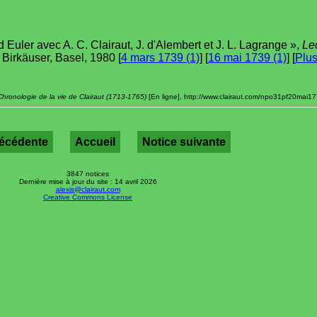
uler avec A. C. Clairaut, J. d'Alembert et J. L. Lagrange »,
Le
., Birkäuser, Basel, 1980 [
4 mars 1739 (1)
] [
16 mai 1739 (1)
] [
Plu
Chronologie de la vie de Clairaut (1713-1765)
[En ligne], http://www.clairaut.com/npo31pf20mai177
récédente
Accueil
Notice suivante
3847 notices
Dernière mise à jour du site : 14 avril 2026
alexis@clairaut.com
Creative Commons License