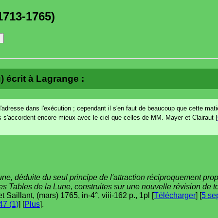
1713-1765)
) écrit à Lagrange :
adresse dans l'exécution ; cependant il s'en faut de beaucoup que cette mati
s s'accordent encore mieux avec le ciel que celles de MM. Mayer et Clairaut [
une, déduite du seul principe de l'attraction réciproquement pro
des Tables de la Lune, construites sur une nouvelle révision de 
t Saillant, (mars) 1765, in-4°, viii-162 p., 1pl [
Télécharger
] [
5 se
7 (1)
] [
Plus
].