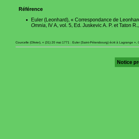
Référence
Euler (Leonhard), « Correspondance de Leonhard E
Omnia
, IV A, vol. 5, Ed. Juskevic A. P. et Taton R
Courcelle (Olivier), « (31) 20 mai 1771 : Euler (Saint-Pétersbourg) écrit à Lagrange »,
Notice p