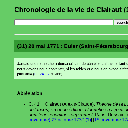
Chronologie de la vie de Clairaut (
(31) 20 mai 1771 : Euler (Saint-Pétersbourg
Jamais une recherche a demandé tant de pénibles calculs et tant d'
nous devons nous contenter, si les tables que nous en avons tirée
plus aisé (
O IVA, 5
, p. 488).
Abréviation
2
C. 41
: Clairaut (Alexis-Claude),
Théorie de la L
distances, seconde édition à laquelle on a joint 
dont leurs équations dépendent
, Paris, Dessaint e
novembre) 27 octobre 1737 (1)
] [
15 novembre 174