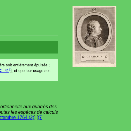
ère soit entièrement épuisée ;
2
C. 41
], et que leur usage soit
portionnelle aux quarrés des
toutes les espèces de calculs
ptembre 1764 (2)
] [
(7