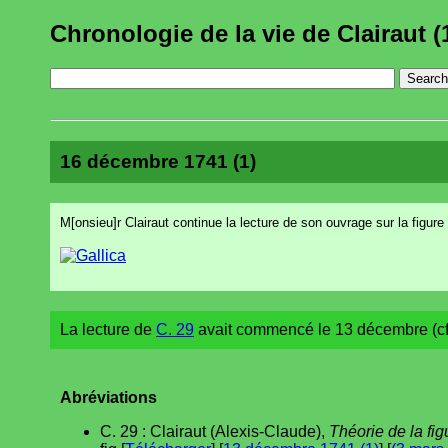
Chronologie de la vie de Clairaut (
16 décembre 1741 (1)
M[onsieu]r Clairaut continue la lecture de son ouvrage sur la figure 
La lecture de
C. 29
avait commencé le 13 décembre (c
Abréviations
C. 29 : Clairaut (Alexis-Claude),
Théorie de la fig