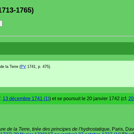
1713-1765)
de la Terre (
PV
1741, p. 475).
f.
13 décembre 1741 (1)
) et se poursuit le 20 janvier 1742 (cf.
20
ure de la Terre, tirée des principes de l'hydrostatique
, Paris, Dav