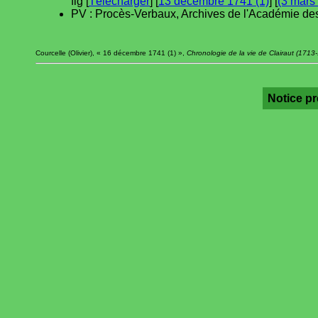
fig [
Télécharger
] [
13 décembre 1741 (1)
] [
(3 mars
PV : Procès-Verbaux, Archives de l'Académie des
Courcelle (Olivier), « 16 décembre 1741 (1) »,
Chronologie de la vie de Clairaut (1713
Notice p