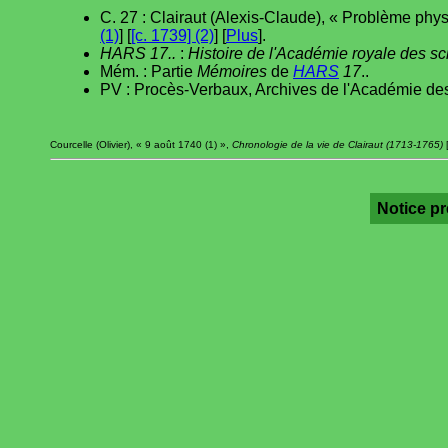
C. 27 : Clairaut (Alexis-Claude), « Problème ph
(1)
] [
[c. 1739] (2)
] [
Plus
].
HARS 17..
:
Histoire de l'Académie royale des s
Mém. : Partie
Mémoires
de
HARS
17
..
PV : Procès-Verbaux, Archives de l'Académie des
Courcelle (Olivier), « 9 août 1740 (1) »,
Chronologie de la vie de Clairaut (1713-1765)
[
Notice p