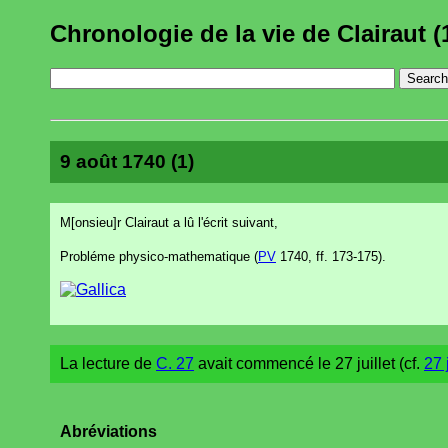
Chronologie de la vie de Clairaut (
9 août 1740 (1)
M[onsieu]r Clairaut a lû l'écrit suivant,
Probléme physico-mathematique (
PV
1740, ff. 173-175).
La lecture de
C. 27
avait commencé le 27 juillet (cf.
27 
Abréviations