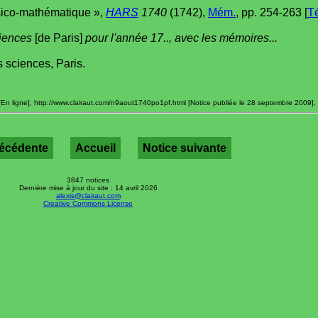
ysico-mathématique »,
HARS
1740
(1742),
Mém.
, pp. 254-263 [
T
ciences
[de Paris]
pour l'année 17.., avec les mémoires...
 sciences, Paris.
En ligne], http://www.clairaut.com/n9aout1740po1pf.html [Notice publiée le 28 septembre 2009].
récédente
Accueil
Notice suivante
3847 notices
Dernière mise à jour du site : 14 avril 2026
alexis@clairaut.com
Creative Commons License