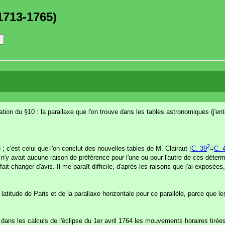
1713-1765)
quation du §10 : la parallaxe que l'on trouve dans les tables astronomiques (j'e
2
; c'est celui que l'on conclut des nouvelles tables de M. Clairaut [
C. 39
=
C. 
 n'y avait aucune raison de préférence pour l'une ou pour l'autre de ces déterm
 fait changer d'avis. Il me paraît difficile, d'après les raisons que j'ai exposées
atitude de Paris et de la parallaxe horizontale pour ce parallèle, parce que l
 dans les calculs de l'éclipse du 1er avril 1764 les mouvements horaires tirées