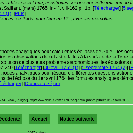
des Tables de la Lune, construites sur une nouvelle révision de 
t Saillant, (mars) 1765, in-4°, viii-162 p., 1pl [
Télécharger
] [
5 se
7 (1)
] [
Plus
].
ciences
[de Paris]
pour l'année 17.., avec les mémoires...
hodes analytiques pour calculer les éclipses de Soleil, les occul
e les observations de cet astre faites à la surface de la Terre, a
 solution de plusieurs problème astronomiques, les équations 
97-240 [
Télécharger
] [
30 avril 1755 (1)
] [
5 septembre 1764 (2)
] [
P
méthodes analytiques pour résoudre différentes questions astro
ns de l'éclipse du 1er avril 1764 les formules analytiques dém
élécharger
] [
Dionis du Séjour
].
(1713-1765)
[En ligne], http://www.clairaut.com/n1780po2pf.html [Notice publiée le 26 avril 2013].
récédente
Accueil
Notice suivante
3847 notices