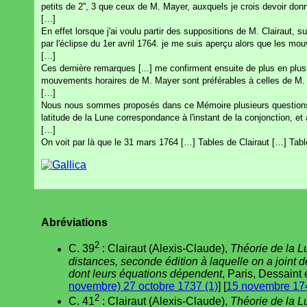
petits de 2'', 3 que ceux de M. Mayer, auxquels je crois devoir donn
[…]
En effet lorsque j'ai voulu partir des suppositions de M. Clairaut, s
par l'éclipse du 1er avril 1764. je me suis aperçu alors que les mo
[…]
Ces dernière remarques [...] me confirment ensuite de plus en plus
mouvements horaires de M. Mayer sont préférables à celles de M. 
[…]
Nous nous sommes proposés dans ce Mémoire plusieurs questions int
latitude de la Lune correspondance à l'instant de la conjonction, et
[…]
On voit par là que le 31 mars 1764 […] Tables de Clairaut […] Table
Abréviations
2
C. 39
: Clairaut (Alexis-Claude),
Théorie de la L
distances, seconde édition à laquelle on a joint 
dont leurs équations dépendent
, Paris, Dessaint e
novembre) 27 octobre 1737 (1)
] [
15 novembre 174
2
C. 41
: Clairaut (Alexis-Claude),
Théorie de la L