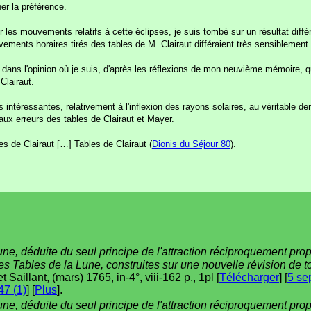
er la préférence.
ur les mouvements relatifs à cette éclipses, je suis tombé sur un résultat diffé
uvements horaires tirés des tables de M. Clairaut différaient très sensiblemen
 dans l'opinion où je suis, d'après les réflexions de mon neuvième mémoire, q
Clairaut.
éressantes, relativement à l'inflexion des rayons solaires, au véritable demi
 aux erreurs des tables de Clairaut et Mayer.
s de Clairaut […] Tables de Clairaut (
Dionis du Séjour 80
).
une, déduite du seul principe de l'attraction réciproquement pro
des Tables de la Lune, construites sur une nouvelle révision de 
t Saillant, (mars) 1765, in-4°, viii-162 p., 1pl [
Télécharger
] [
5 se
7 (1)
] [
Plus
].
une, déduite du seul principe de l'attraction réciproquement pro