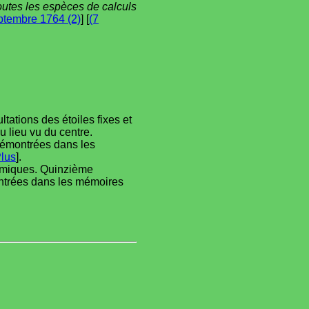
toutes les espèces de calculs
ptembre 1764 (2)
] [
(7
tations des étoiles fixes et
u lieu vu du centre.
démontrées dans les
lus
].
nomiques. Quinzième
ontrées dans les mémoires