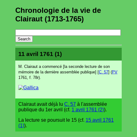
Chronologie de la vie de
Clairaut (1713-1765)
11 avril 1761 (1)
M. Clairaut a commencé [la seconde lecture de son
mémoire de la dernière assemblée publique] [
C. 57
] (
PV
1761, f. 78r).
Clairaut avait déjà lu
C. 57
à l'assemblée
publique du 1er avril (cf.
1 avril 1761 (2)
).
La lecture se poursuit le 15 (cf.
15 avril 1761
(1)
).