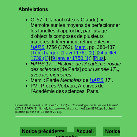
Abréviations
C. 57 : Clairaut (Alexis-Claude), «
Mémoire sur les moyens de perfectionner
les lunettes d'approche, par l'usage
d'objectifs composés de plusieurs
matières différemment réfringentes »,
HARS
1756
(1762),
Mém.
, pp. 380-437
[
Télécharger
] [
1 avril 1761 (2)
] [
24 juillet
1739 (1)
] [
9 janvier 1750 (1)
] [
Plus
].
HARS 17..
:
Histoire de l'Académie royale
des sciences
[de Paris]
pour l'année 17..,
avec les mémoires...
Mém. : Partie
Mémoires
de
HARS
17
..
PV : Procès-Verbaux, Archives de
l'Académie des sciences, Paris.
Courcelle (Olivier), « 11 avril 1761 (1) »,
Chronologie de la vie de Clairaut
(1713-1765)
[En ligne], http://www.clairaut.com/n11avril1761po1pf.html
[Notice publiée le 23 mars 2012].
Notice précédente
Accueil
Notice
suivante