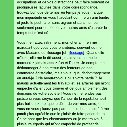
occupations et de vos distractions peut faire souvent de
prodigieuses lacunes dans votre correspondance,
trouvez bon que de temps en temps je vous marque
mon inquiétude en vous harcelant comme un ami tendre
et juste le peut faire, sans aigreur et sans humeur,
seulement pour empêcher vos autres amis d'usurper le
temps qui m'est dû.
Vous me flattez infiniment, mon cher ami, en me
marquant que vous vous entretenez souvent de moi
avec Madame du Boccage [cf.
Boccage
]. Quand elle
m'écrit, elle me le dit aussi ; mais vous ne me le
marquerez jamais assez l'un et l'autre. Je compte me
dédommager à son retour des lenteurs de son
commerce épistolaire, mais vous, quel dédommagement
en aurai-je ? Ne reverrez-vous plus votre patrie ? Je
maudis actuellement les travaux et les affaires qui m'ont
empêché d'aller vous trouver et de jouir amplement des
douceurs de votre société ! Vous ne me rendez pas
justice si vous croyez que l'amour de la réputation soit
plus fort chez moi que le désir de voir mes amis, et si
vous ne vous placez pas parmi ceux dont la société me
parait plus agréable que le plaisir de faire parler de soi.
Ce ne sont que les circonstances où je me trouvai à
plusieurs égards qui m'ont empêché de profiter de