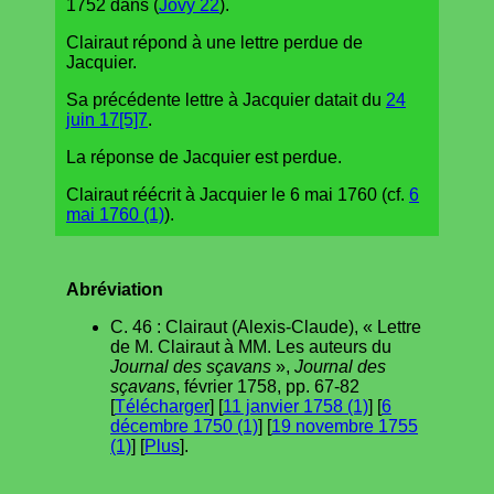
1752 dans (
Jovy 22
).
Clairaut répond à une lettre perdue de
Jacquier.
Sa précédente lettre à Jacquier datait du
24
juin 17[5]7
.
La réponse de Jacquier est perdue.
Clairaut réécrit à Jacquier le 6 mai 1760 (cf.
6
mai 1760 (1)
).
Abréviation
C. 46 : Clairaut (Alexis-Claude), « Lettre
de M. Clairaut à MM. Les auteurs du
Journal des sçavans
»,
Journal des
sçavans
, février 1758, pp. 67-82
[
Télécharger
] [
11 janvier 1758 (1)
] [
6
décembre 1750 (1)
] [
19 novembre 1755
(1)
] [
Plus
].