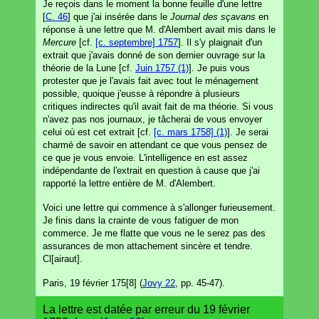
Je reçois dans le moment la bonne feuille d'une lettre
[
C. 46
] que j'ai insérée dans le
Journal des sçavans
en
réponse à une lettre que M. d'Alembert avait mis dans le
Mercure
[cf.
[c. septembre] 1757
]. Il s'y plaignait d'un
extrait que j'avais donné de son dernier ouvrage sur la
théorie de la Lune [cf.
Juin 1757 (1)
]. Je puis vous
protester que je l'avais fait avec tout le ménagement
possible, quoique j'eusse à répondre à plusieurs
critiques indirectes qu'il avait fait de ma théorie. Si vous
n'avez pas nos journaux, je tâcherai de vous envoyer
celui où est cet extrait [cf.
[c. mars 1758] (1)
]. Je serai
charmé de savoir en attendant ce que vous pensez de
ce que je vous envoie. L'intelligence en est assez
indépendante de l'extrait en question à cause que j'ai
rapporté la lettre entière de M. d'Alembert.
Voici une lettre qui commence à s'allonger furieusement.
Je finis dans la crainte de vous fatiguer de mon
commerce. Je me flatte que vous ne le serez pas des
assurances de mon attachement sincère et tendre.
Cl[airaut].
Paris, 19 février 175[8] (
Jovy 22
, pp. 45-47).
La lettre est datée par erreur du 19 février