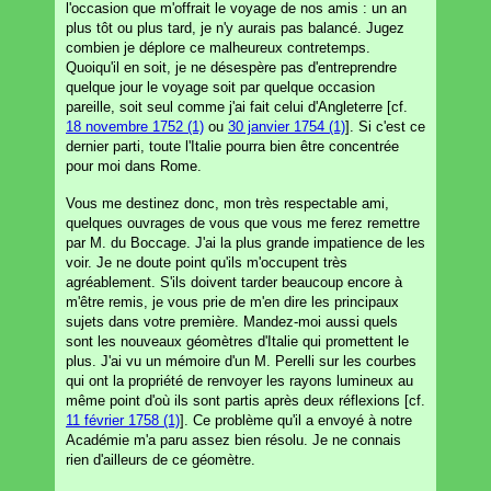
l'occasion que m'offrait le voyage de nos amis : un an
plus tôt ou plus tard, je n'y aurais pas balancé. Jugez
combien je déplore ce malheureux contretemps.
Quoiqu'il en soit, je ne désespère pas d'entreprendre
quelque jour le voyage soit par quelque occasion
pareille, soit seul comme j'ai fait celui d'Angleterre [cf.
18 novembre 1752 (1)
ou
30 janvier 1754 (1)
]. Si c'est ce
dernier parti, toute l'Italie pourra bien être concentrée
pour moi dans Rome.
Vous me destinez donc, mon très respectable ami,
quelques ouvrages de vous que vous me ferez remettre
par M. du Boccage. J'ai la plus grande impatience de les
voir. Je ne doute point qu'ils m'occupent très
agréablement. S'ils doivent tarder beaucoup encore à
m'être remis, je vous prie de m'en dire les principaux
sujets dans votre première. Mandez-moi aussi quels
sont les nouveaux géomètres d'Italie qui promettent le
plus. J'ai vu un mémoire d'un M. Perelli sur les courbes
qui ont la propriété de renvoyer les rayons lumineux au
même point d'où ils sont partis après deux réflexions [cf.
11 février 1758 (1)
]. Ce problème qu'il a envoyé à notre
Académie m'a paru assez bien résolu. Je ne connais
rien d'ailleurs de ce géomètre.