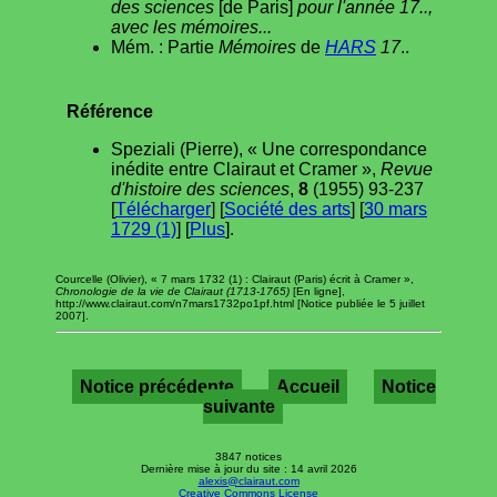
des sciences
[de Paris]
pour l'année 17..,
avec les mémoires...
Mém. : Partie
Mémoires
de
HARS
17
..
Référence
Speziali (Pierre), « Une correspondance
inédite entre Clairaut et Cramer »,
Revue
d'histoire des sciences
,
8
(1955) 93-237
[
Télécharger
] [
Société des arts
] [
30 mars
1729 (1)
] [
Plus
].
Courcelle (Olivier), « 7 mars 1732 (1) : Clairaut (Paris) écrit à Cramer »,
Chronologie de la vie de Clairaut (1713-1765)
[En ligne],
http://www.clairaut.com/n7mars1732po1pf.html [Notice publiée le 5 juillet
2007].
Notice précédente
Accueil
Notice
suivante
3847 notices
Dernière mise à jour du site : 14 avril 2026
alexis@clairaut.com
Creative Commons License