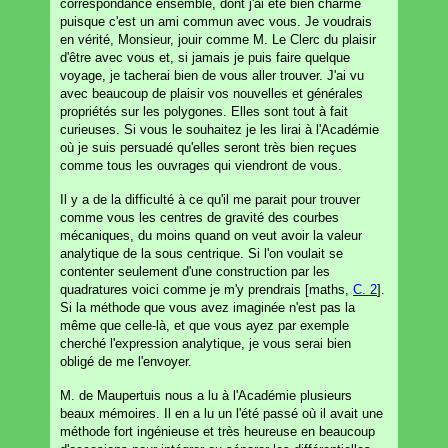
correspondance ensemble, dont j'ai été bien charmé
puisque c'est un ami commun avec vous. Je voudrais
en vérité, Monsieur, jouir comme M. Le Clerc du plaisir
d'être avec vous et, si jamais je puis faire quelque
voyage, je tacherai bien de vous aller trouver. J'ai vu
avec beaucoup de plaisir vos nouvelles et générales
propriétés sur les polygones. Elles sont tout à fait
curieuses. Si vous le souhaitez je les lirai à l'Académie
où je suis persuadé qu'elles seront très bien reçues
comme tous les ouvrages qui viendront de vous.
Il y a de la difficulté à ce qu'il me parait pour trouver
comme vous les centres de gravité des courbes
mécaniques, du moins quand on veut avoir la valeur
analytique de la sous centrique. Si l'on voulait se
contenter seulement d'une construction par les
quadratures voici comme je m'y prendrais [maths,
C. 2
].
Si la méthode que vous avez imaginée n'est pas la
même que celle-là, et que vous ayez par exemple
cherché l'expression analytique, je vous serai bien
obligé de me l'envoyer.
M. de Maupertuis nous a lu à l'Académie plusieurs
beaux mémoires. Il en a lu un l'été passé où il avait une
méthode fort ingénieuse et très heureuse en beaucoup