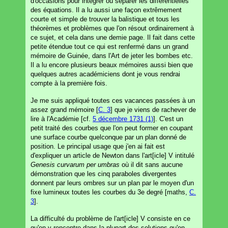
d'occasions pour intégrer ou séparer les différentielles
des équations. Il a lu aussi une façon extrêmement
courte et simple de trouver la balistique et tous les
théorèmes et problèmes que l'on résout ordinairement à
ce sujet, et cela dans une demie page. Il fait dans cette
petite étendue tout ce qui est renfermé dans un grand
mémoire de Guinée, dans l'Art de jeter les bombes etc.
Il a lu encore plusieurs beaux mémoires aussi bien que
quelques autres académiciens dont je vous rendrai
compte à la première fois.
Je me suis appliqué toutes ces vacances passées à un
assez grand mémoire [
C. 3
] que je viens de rachever de
lire à l'Académie [cf.
5 décembre 1731 (1)
]. C'est un
petit traité des courbes que l'on peut former en coupant
une surface courbe quelconque par un plan donné de
position. Le principal usage que j'en ai fait est
d'expliquer un article de Newton dans l'art[icle] V intitulé
Genesis curvarum per umbras
où il dit sans aucune
démonstration que les cinq paraboles divergentes
donnent par leurs ombres sur un plan par le moyen d'un
fixe lumineux toutes les courbes du 3e degré [maths,
C.
3
].
La difficulté du problème de l'art[icle] V consiste en ce
qu'on y rencontre dans la plupart des solutions qu'on