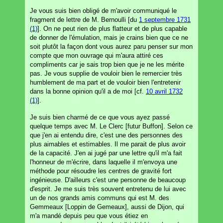
Je vous suis bien obligé de m'avoir communiqué le
fragment de lettre de M. Bernoulli [du
1 septembre 1731
(1)
]. On ne peut rien de plus flatteur et de plus capable
de donner de l'émulation, mais je crains bien que ce ne
soit plutôt la façon dont vous aurez paru penser sur mon
compte que mon ouvrage qui m'aura attiré ces
compliments car je sais trop bien que je ne les mérite
pas. Je vous supplie de vouloir bien le remercier très
humblement de ma part et de vouloir bien l'entretenir
dans la bonne opinion qu'il a de moi [cf.
10 avril 1732
(1)
].
Je suis bien charmé de ce que vous ayez passé
quelque temps avec M. Le Clerc [futur Buffon]. Selon ce
que j'en ai entendu dire, c'est une des personnes des
plus aimables et estimables. Il me parait de plus avoir
de la capacité. J'en ai jugé par une lettre qu'il m'a fait
l'honneur de m'écrire, dans laquelle il m'envoya une
méthode pour résoudre les centres de gravité fort
ingénieuse. D'ailleurs c'est une personne de beaucoup
d'esprit. Je me suis très souvent entretenu de lui avec
un de nos grands amis communs qui est M. des
Gemmeaux [Loppin de Gemeaux], aussi de Dijon, qui
m'a mandé depuis peu que vous étiez en