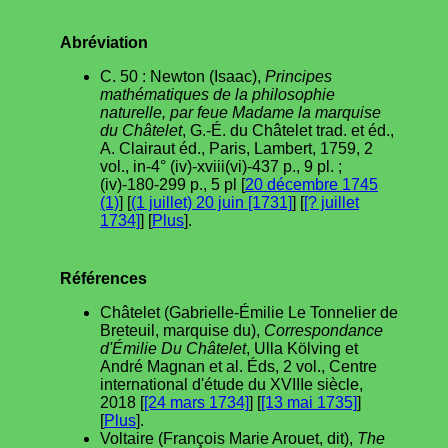
Abréviation
C. 50 : Newton (Isaac),
Principes
mathématiques de la philosophie
naturelle, par feue Madame la marquise
du Châtelet
, G.-É. du Châtelet trad. et éd.,
A. Clairaut éd., Paris, Lambert, 1759, 2
vol., in-4° (iv)-xviii(vi)-437 p., 9 pl. ;
(iv)-180-299 p., 5 pl [
20 décembre 1745
(1)
] [
(1 juillet) 20 juin [1731]
] [
[? juillet
1734]
] [
Plus
].
Références
Châtelet (Gabrielle-Émilie Le Tonnelier de
Breteuil, marquise du),
Correspondance
d'Émilie Du Châtelet
, Ulla Kölving et
André Magnan et al. Éds, 2 vol., Centre
international d'étude du XVIIIe siècle,
2018 [
[24 mars 1734]
] [
[13 mai 1735]
]
[
Plus
].
Voltaire (François Marie Arouet, dit),
The