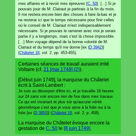
mes affaires et à revoir mes épreuves [
C. 50
]. [...] Si je
pouvais jouir de M. Clairaut je partirais à la fin du mois.
Il me restera encore bien des choses à faire là-bas et je
ne resterai ici que le temps nécessaire pour finir celles
où le conseil de M. Clairaut m'est indispensablement
nécessaire. Si je pouvais le ramener avec moi je serais
partie il y a longtemps, mais c'est là chose impossible.
[…] Mon voyage dépend de la bonne volonté de M.
Clairaut et du temps qu'il me donne [ex (
D 3942
)]
(
Châtelet 18
, vol. 2, pp. 453-455).
Certaines séances de travail auraient irrité
Voltaire (cf.
21 [mai 1749] (2)
).
[Début juin 1749], la marquise du Châtelet
écrit à Saint-Lambert :
Je suis au désespoir d'être ici, et je travaille 18 heures
sur 24 sans voir encore rien de fixe dans mes travaux.
Ce qui est invariant et plus sûr qu'aucune vérité
géométrique c'est que je vous aime à la folie oui à la
folie [ex (
D 3850
)] (
Châtelet 18
, vol. 2, p. 458).
La marquise du Châtelet évoque encore la
gestation de
C. 50
le
[8 juin 1749]
.