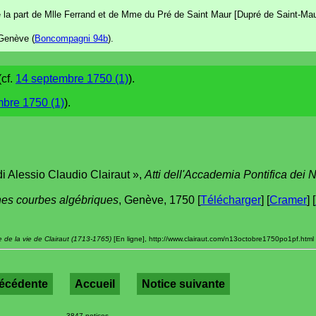
la part de Mlle Ferrand et de Mme du Pré de Saint Maur [Dupré de Saint-Mau
Genève (
Boncompagni 94b
).
(cf.
14 septembre 1750 (1)
).
bre 1750 (1)
).
i Alessio Claudio Clairaut »,
Atti dell'Accademia Pontifica dei 
gnes courbes algébriques
, Genève, 1750 [
Télécharger
] [
Cramer
] [
 de la vie de Clairaut (1713-1765)
[En ligne], http://www.clairaut.com/n13octobre1750po1pf.html 
récédente
Accueil
Notice suivante
3847 notices