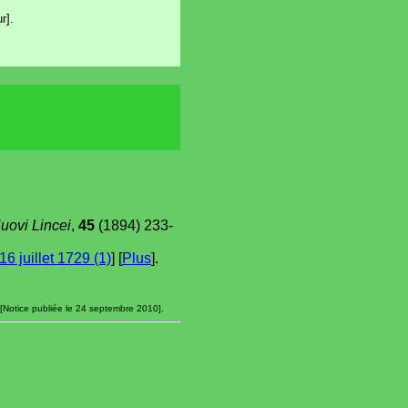
r].
Nuovi Lincei
,
45
(1894) 233-
16 juillet 1729 (1)
] [
Plus
].
[Notice publiée le 24 septembre 2010].