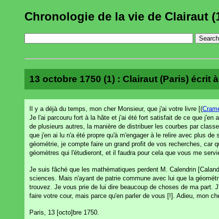
Chronologie de la vie de Clairaut (
13 octobre 1750 (1) : Clairaut (Paris) écrit 
Il y a déjà du temps, mon cher Monsieur, que j'ai votre livre [(
Crame
Je l'ai parcouru fort à la hâte et j'ai été fort satisfait de ce que j
de plusieurs autres, la manière de distribuer les courbes par class
que j'en ai lu n'a été propre qu'à m'engager à le relire avec plus de 
géométrie, je compte faire un grand profit de vos recherches, car q
géomètres qui l'étudieront, et il faudra pour cela que vous me serv
Je suis fâché que les mathématiques perdent M. Calendrin [Calandrini
sciences. Mais n'ayant de patrie commune avec lui que la géométrie,
trouvez. Je vous prie de lui dire beaucoup de choses de ma part. 
faire votre cour, mais parce qu'en parler de vous [!]. Adieu, mon c
Paris, 13 [octo]bre 1750.