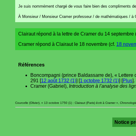
Je suis nommément chargé de vous faire bien des compliments de 
À Monsieur / Monsieur Cramer professeur / de mathématiques / à 
Clairaut répond à la lettre de Cramer du 14 septembre 
Cramer répond à Clairaut le 18 novembre (cf.
18 novem
Références
Boncompagni (prince Baldassarre de), « Lettere d
291 [
12 août 1732 (1)
] [
1 octobre 1732 (1)
] [
Plus
].
Cramer (Gabriel),
Introduction à l'analyse des li
Courcelle (Olivier), « 13 octobre 1750 (1) : Clairaut (Paris) écrit à Cramer »,
Chronologie
Notice p