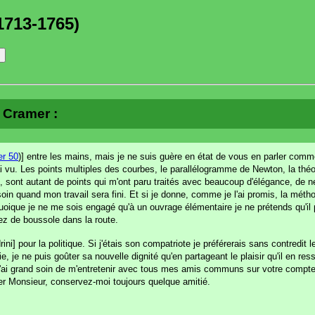
1713-1765)
à Cramer :
r 50
)] entre les mains, mais je ne suis guère en état de vous en parler comme 
'en ai vu. Les points multiples des courbes, le parallélogramme de Newton, la thé
e, sont autant de points qui m'ont paru traités avec beaucoup d'élégance, de 
soin quand mon travail sera fini. Et si je donne, comme je l'ai promis, la métho
uoique je ne me sois engagé qu'à un ouvrage élémentaire je ne prétends qu'il 
iez de boussole dans la route.
] pour la politique. Si j'étais son compatriote je préférerais sans contredit le
 je ne puis goûter sa nouvelle dignité qu'en partageant le plaisir qu'il en res
J'ai grand soin de m'entretenir avec tous mes amis communs sur votre compte
her Monsieur, conservez-moi toujours quelque amitié.