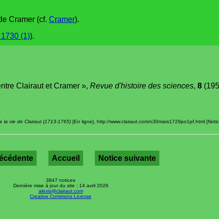
 de Cramer (cf.
Cramer
).
 1730 (1)
).
ntre Clairaut et Cramer »,
Revue d'histoire des sciences
,
8
(195
 la vie de Clairaut (1713-1765)
[En ligne], http://www.clairaut.com/n30mars1729po1pf.html [Notic
récédente
Accueil
Notice suivante
3847 notices
Dernière mise à jour du site : 14 avril 2026
alexis@clairaut.com
Creative Commons License