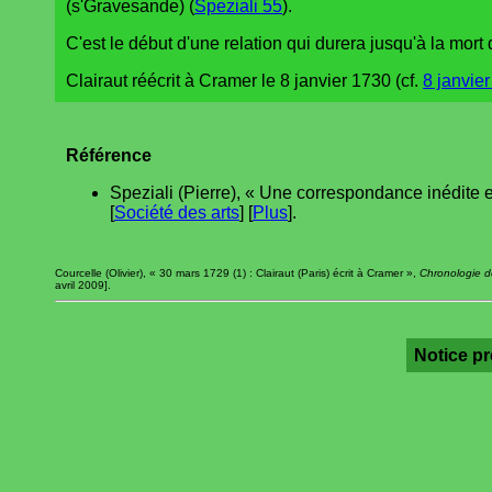
(s'Gravesande) (
Speziali 55
).
C'est le début d'une relation qui durera jusqu'à la mort
Clairaut réécrit à Cramer le 8 janvier 1730 (cf.
8 janvier
Référence
Speziali (Pierre), « Une correspondance inédite e
[
Société des arts
] [
Plus
].
Courcelle (Olivier), « 30 mars 1729 (1) : Clairaut (Paris) écrit à Cramer »,
Chronologie de
avril 2009].
Notice p