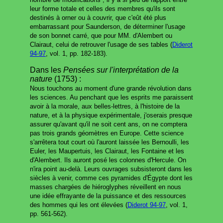
leur forme totale et celles des membres qu'ils sont
destinés à orner ou à couvrir, que c'eût été plus
embarrassant pour Saunderson, de déterminer l'usage
de son bonnet carré, que pour MM. d'Alembert ou
Clairaut, celui de retrouver l'usage de ses tables (
Diderot
94-97
, vol. 1, pp. 182-183).
Dans les
Pensées sur l'interprétation de la
nature
(1753) :
Nous touchons au moment d'une grande révolution dans
les sciences. Au penchant que les esprits me paraissent
avoir à la morale, aux belles-lettres, à l'histoire de la
nature, et à la physique expérimentale, j'oserais presque
assurer qu'avant qu'il ne soit cent ans, on ne comptera
pas trois grands géomètres en Europe. Cette science
s'arrêtera tout court où l'auront laissée les Bernoulli, les
Euler, les Maupertuis, les Clairaut, les Fontaine et les
d'Alembert. Ils auront posé les colonnes d'Hercule. On
n'ira point au-delà. Leurs ouvrages subsisteront dans les
siècles à venir, comme ces pyramides d'Égypte dont les
masses chargées de hiéroglyphes réveillent en nous
une idée effrayante de la puissance et des ressources
des hommes qui les ont élevées (
Diderot 94-97
, vol. 1,
pp. 561-562).