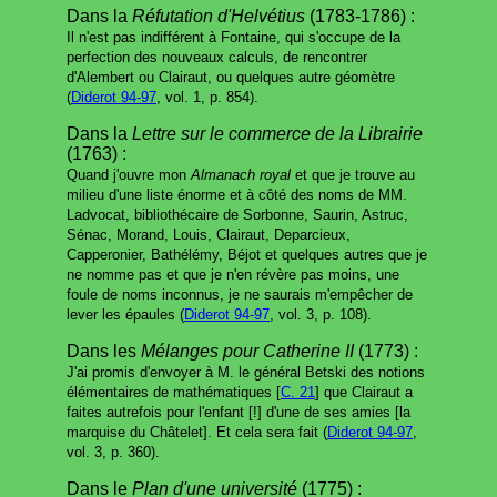
Dans la
Réfutation d'Helvétius
(1783-1786) :
Il n'est pas indifférent à Fontaine, qui s'occupe de la
perfection des nouveaux calculs, de rencontrer
d'Alembert ou Clairaut, ou quelques autre géomètre
(
Diderot 94-97
, vol. 1, p. 854).
Dans la
Lettre sur le commerce de la Librairie
(1763) :
Quand j'ouvre mon
Almanach royal
et que je trouve au
milieu d'une liste énorme et à côté des noms de MM.
Ladvocat, bibliothécaire de Sorbonne, Saurin, Astruc,
Sénac, Morand, Louis, Clairaut, Deparcieux,
Capperonier, Bathélémy, Béjot et quelques autres que je
ne nomme pas et que je n'en révère pas moins, une
foule de noms inconnus, je ne saurais m'empêcher de
lever les épaules (
Diderot 94-97
, vol. 3, p. 108).
Dans les
Mélanges pour Catherine II
(1773) :
J'ai promis d'envoyer à M. le général Betski des notions
élémentaires de mathématiques [
C. 21
] que Clairaut a
faites autrefois pour l'enfant [!] d'une de ses amies [la
marquise du Châtelet]. Et cela sera fait (
Diderot 94-97
,
vol. 3, p. 360).
Dans le
Plan d'une université
(1775) :