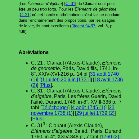
[Les
Éléments d'algèbre
] [
C. 31
] de Clairaut sont peut-
être un peu trop forts. Pour les
Éléments de géométrie
[
C. 21
] où cet habile mathématicien s'est laissé conduire
dans l'enchaînement des propositions, par les usages
de la vie, ils sont excellents (
Diderot 94-97
, vol. 3, p.
438).
Abréviations
C. 21 : Clairaut (Alexis-Claude),
Elemens
de geometrie
, Paris, David fils, 1741, in-
8°, XXIV-XVI-216 p., 14 pl [
31 août 1740
(1)
] [
(1 juillet) 20 juin [1731]
] [
18 avril 1736
(2)
] [
Plus
].
C. 31 : Clairaut (Alexis-Claude),
Elémens
d'algèbre
, Paris, Les frères Guérin, David
l'aîné, Durand, 1746, in-8°, XVIII-336 p., 7
tabl [
Télécharger
] [
4 août 1745 (1)
] [
23
novembre 1738 (1)
] [
29 juillet 1739 (2)
]
[
Plus
].
3
C. 31
: Clairaut (Alexis-Claude),
Elémens d'algèbre
, 3e éd., Paris, Durand,
1760, in-4°, XXIV-348 p., 7 tabl [
1760 (2)
]