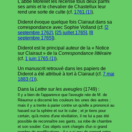
L'abbé Morellet les recense tous deux parmi
ses amis et le chevalier de Chastellux leur
rend une sorte de culte (cf.
1761 (1)
).
Diderot évoque quelque fois Clairaut dans sa
correspondance avec Sophie Volland (cf.
[2
septembre 1762]
,
[25 juillet 1765]
,
[8
septembre 1765]
).
Diderot est le principal auteur de la « Notice
sur Clairaut » de la
Correspondance littéraire
(cf.
1 juin 1765 (1)
).
Un manuscrit retrouvé dans les papiers de
Diderot a été attribué à tort à Clairaut (cf.
7 mai
1883 (1)
).
Dans la
Lettre sur les aveugles
(1749) :
Il y a bien de l'apparence que l'aveugle née de M. de
Réaumur a discerné les couleurs les unes des autres ;
mais il y a trente à parier contre un qu'elle a prononcé au
hasard sur la sphère et sur le cube ; et je tiens pour
certain, qu'à moins d'une révélation, il ne lui a pas été
possible de reconnaître ses gants, sa robe de chambre
et son soulier. Ces objets sont chargés d'un si grand
nombre de modifications ; il y a si peu de rapport entre