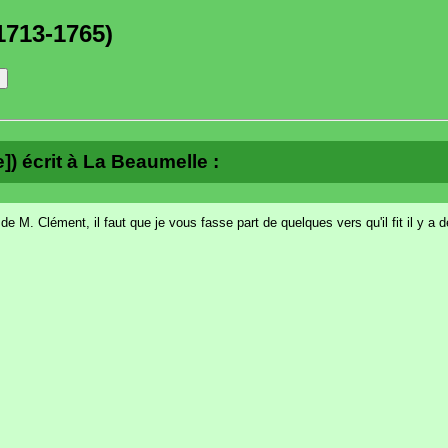
1713-1765)
]) écrit à La Beaumelle :
e M. Clément, il faut que je vous fasse part de quelques vers qu'il fit il y a