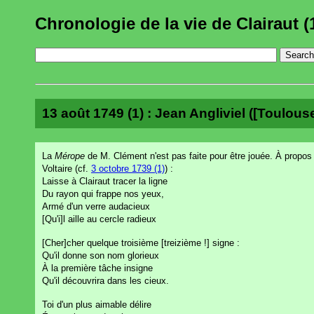
Chronologie de la vie de Clairaut (
13 août 1749 (1) : Jean Angliviel ([Toulouse
La
Mérope
de M. Clément n'est pas faite pour être jouée. À propos d
Voltaire (cf.
3 octobre 1739 (1)
) :
Laisse à Clairaut tracer la ligne
Du rayon qui frappe nos yeux,
Armé d'un verre audacieux
[Qu'i]l aille au cercle radieux
[Cher]cher quelque troisième [treizième !] signe :
Qu'il donne son nom glorieux
À la première tâche insigne
Qu'il découvrira dans les cieux.
Toi d'un plus aimable délire