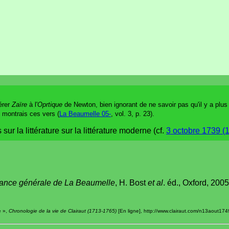
férer
Zaïre
à l'
Oprtique
de Newton, bien ignorant de ne savoir pas qu'il y a plus
 montrais ces vers (
La Beaumelle 05-
, vol. 3, p. 23).
ur la littérature sur la littérature moderne (cf.
3 octobre 1739 (1
ance générale de La Beaumelle
, H. Bost
et al
. éd., Oxford, 2005
e »,
Chronologie de la vie de Clairaut (1713-1765)
[En ligne], http://www.clairaut.com/n13aout174