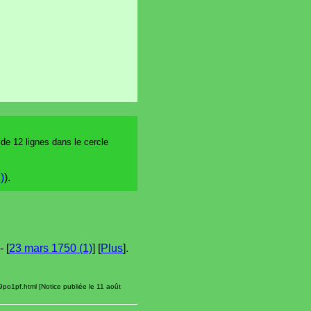
 de 12 lignes dans le cercle
)
).
- [
23 mars 1750 (1)
] [
Plus
].
9po1pf.html [Notice publiée le 11 août