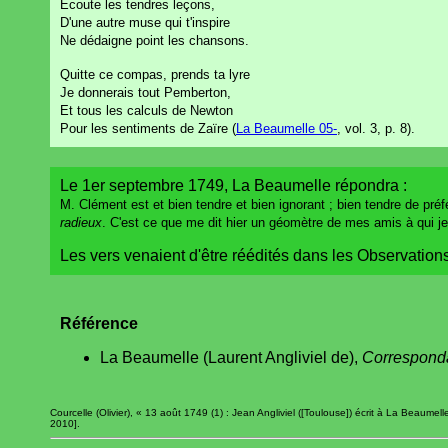
Écoute les tendres leçons,
D'une autre muse qui t'inspire
Ne dédaigne point les chansons.
Quitte ce compas, prends ta lyre
Je donnerais tout Pemberton,
Et tous les calculs de Newton
Pour les sentiments de Zaïre (
La Beaumelle 05-
, vol. 3, p. 8).
Le 1er septembre 1749, La Beaumelle répondra :
M. Clément est et bien tendre et bien ignorant ; bien tendre de pré
radieux
. C'est ce que me dit hier un géomètre de mes amis à qui je
Les vers venaient d'être réédités dans les Observations s
Référence
La Beaumelle (Laurent Angliviel de),
Correspond
Courcelle (Olivier), « 13 août 1749 (1) : Jean Angliviel ([Toulouse]) écrit à La Beaumell
2010].