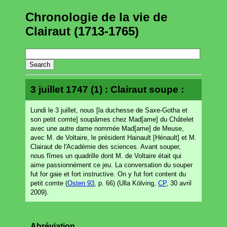
Chronologie de la vie de
Clairaut (1713-1765)
3 juillet 1747 (1) : Clairaut soupe :
Lundi le 3 juillet, nous [la duchesse de Saxe-Gotha et
son petit comte] soupâmes chez Mad[ame] du Châtelet
avec une autre dame nommée Mad[ame] de Meuse,
avec M. de Voltaire, le président Hainault [Hénault] et M.
Clairaut de l'Académie des sciences. Avant souper,
nous fîmes un quadrille dont M. de Voltaire était qui
aime passionnément ce jeu. La conversation du souper
fut for gaie et fort instructive. On y fut fort content du
petit comte (
Osten 93
, p. 66) (Ulla Kölving,
CP
, 30 avril
2009).
Abréviation