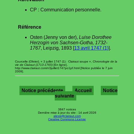
CP : Communication personnelle.
Référence
Osten (Jenny von der),
Luise Dorothee
Herzogin von Sachsen-Gotha, 1732-
1767
, Leipzig, 1893 [
13 avril 1747 (1)
].
Courcelle (Olivier), « 3 juillet 1747 (1) : Clairaut soupe »,
Chronologie de la
vie de Clairaut (1713-1765)
[En ligne],
http://www.clairaut.com/n3juillet1747po1pf.html [Notice publiée le 7 juin
2009].
Notice précédente
Accueil
Notice
suivante
3847 notices
Dernière mise à jour du site : 14 avril 2026
alexis@clairaut.com
Creative Commons License