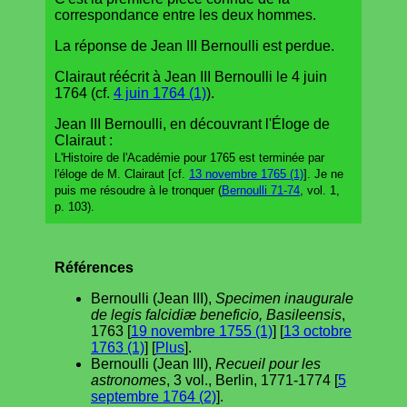
correspondance entre les deux hommes.
La réponse de Jean III Bernoulli est perdue.
Clairaut réécrit à Jean III Bernoulli le 4 juin
1764 (cf.
4 juin 1764 (1)
).
Jean III Bernoulli, en découvrant l'Éloge de
Clairaut :
L'Histoire de l'Académie pour 1765 est terminée par
l'éloge de M. Clairaut [cf.
13 novembre 1765 (1)
]. Je ne
puis me résoudre à le tronquer (
Bernoulli 71-74
, vol. 1,
p. 103).
Références
Bernoulli (Jean III),
Specimen inaugurale
de legis falcidiæ beneficio, Basileensis
,
1763 [
19 novembre 1755 (1)
] [
13 octobre
1763 (1)
] [
Plus
].
Bernoulli (Jean III),
Recueil pour les
astronomes
, 3 vol., Berlin, 1771-1774 [
5
septembre 1764 (2)
].