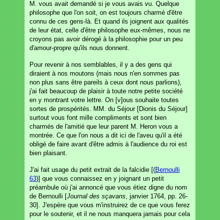
M. vous avait demandé si je vous avais vu. Quelque
philosophe que l'on soit, on est toujours charmé d'être
connu de ces gens-là. Et quand ils joignent aux qualités
de leur état, celle d'être philosophe eux-mêmes, nous ne
croyons pas avoir dérogé à la philosophie pour un peu
d'amour-propre qu'ils nous donnent.
Pour revenir à nos semblables, il y a des gens qui
diraient à nos moutons (mais nous n'en sommes pas
non plus sans être pareils à ceux dont nous parlions),
j'ai fait beaucoup de plaisir à toute notre petite société
en y montrant votre lettre. On [v]ous souhaite toutes
sortes de prospérités. MM. du Séjour [Dionis du Séjour]
surtout vous font mille compliments et sont bien
charmés de l'amitié que leur parent M. Heron vous a
montrée. Ce que l'on nous a dit ici de l'aveu qu'il a été
obligé de faire avant d'être admis à l'audience du roi est
bien plaisant.
J'ai fait usage du petit extrait de la falcidie [(
Bernoulli
63
)] que vous connaissez en y joignant un petit
préambule où j'ai annoncé que vous étiez digne du nom
de Bernoulli [
Journal des sçavans
, janvier 1764, pp. 26-
30]. J'espère que vous m'instruirez de ce que vous ferez
pour le soutenir, et il ne nous manquera jamais pour cela