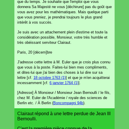
que du temps. Je souhaite que l'emploi que vous
donnera Sa Majesté ne vous [déchirure] pas du goût que
vous avez pour les mathématiques. Mais quelque parti
que vous preniez, je prendrai toujours le plus grand
intérêt à vos succès.
Je suis avec un attachement plein d'estime et toute la
considération possible, Monsieur, votre très humble et
très obéissant serviteur Clairaut.
Paris, 20 [décem]bre
J'adresse cette lettre à M. Euler que je crois plus connu
que vous à la poste. Faites-lui bien mes compliments,
et dites-lui que j'ai bien des choses à lui dire sur sa
lettre [cf.
18 octobre 1763 (1)
] et que je m'en acquitterai
incessamment [cf.
6 janvier 1764 (1)
].
[Adresse] À Monsieur / Monsieur Jean Bernoulli / le fils,
chez M. Euler de l'Académie / royale des sciences de
Berlin etc. / À Berlin (
Boncompagni 94b
).
Clairaut répond à une lettre perdue de Jean III
Bernoulli.
C'est la première pièce connue de la