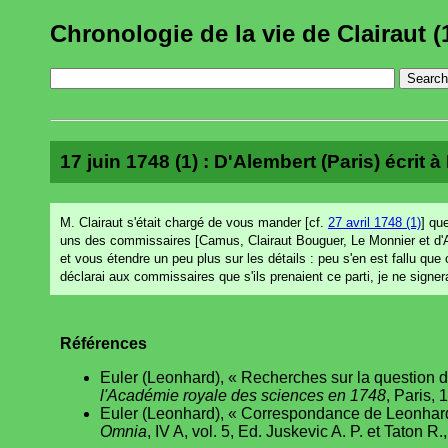
Chronologie de la vie de Clairaut (
17 juin 1748 (1) : D'Alembert (Paris) écrit à 
M. Clairaut s'était chargé de vous mander [cf.
27 avril 1748 (1)
] qu
uns des commissaires [Camus, Clairaut Bouguer, Le Monnier et d'
et vous étendre un peu plus sur les détails : peu s'en est fallu que c
déclarai aux commissaires que s'ils prenaient ce parti, je ne signerai
Références
Euler (Leonhard), « Recherches sur la question 
l'Académie royale des sciences en 1748
, Paris, 
Euler (Leonhard), « Correspondance de Leonhard E
Omnia
, IV A, vol. 5, Ed. Juskevic A. P. et Taton R