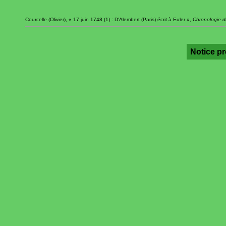
Courcelle (Olivier), « 17 juin 1748 (1) : D'Alembert (Paris) écrit à Euler »,
Chronologie de
Notice p