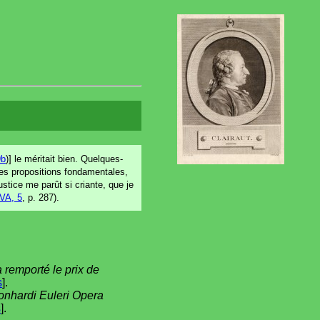
9b
)] le méritait bien. Quelques-
les propositions fondamentales,
justice me parût si criante, que je
VA, 5
, p. 287).
 remporté le prix de
s
].
onhardi Euleri Opera
s
].