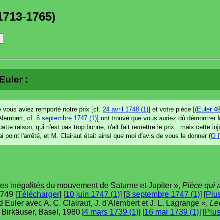
1713-1765)
Euler :
e vous aviez remporté notre prix [cf.
24 avril 1748 (1)
] et votre pièce [(
Euler 4
Alembert, cf.
6 septembre 1747 (1)
] ont trouvé que vous auriez dû démontrer 
ette raison, qui n'est pas trop bonne, n'ait fait remettre le prix : mais cette in
 point l'arrêté, et M. Clairaut était ainsi que moi d'avis de vous le donner (
O I
des inégalités du mouvement de Saturne et Jupiter »,
Pièce qui a
1749 [
Télécharger
] [
10 juin 1747 (1)
] [
3 septembre 1747 (1)
] [
Plu
uler avec A. C. Clairaut, J. d'Alembert et J. L. Lagrange »,
Le
., Birkäuser, Basel, 1980 [
4 mars 1739 (1)
] [
16 mai 1739 (1)
] [
Plu