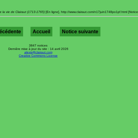
 la vie de Clairaut (1713-1765)
[En ligne], http://www.clairaut.com/n17juin1748po1pf.html [Notice p
récédente
Accueil
Notice suivante
3847 notices
Dernière mise à jour du site : 14 avril 2026
alexis@clairaut.com
Creative Commons License