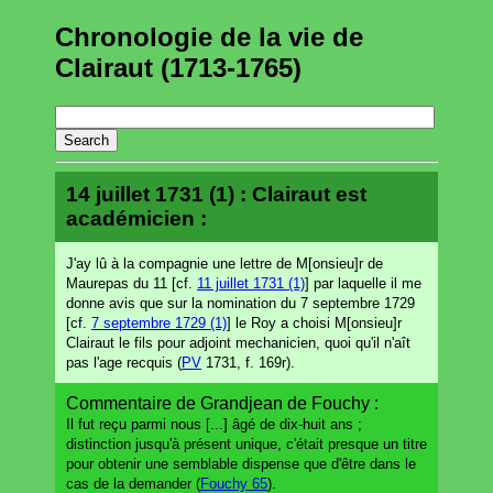
Chronologie de la vie de
Clairaut (1713-1765)
14 juillet 1731 (1) : Clairaut est
académicien :
J'ay lû à la compagnie une lettre de M[onsieu]r de
Maurepas du 11 [cf.
11 juillet 1731 (1)
] par laquelle il me
donne avis que sur la nomination du 7 septembre 1729
[cf.
7 septembre 1729 (1)
] le Roy a choisi M[onsieu]r
Clairaut le fils pour adjoint mechanicien, quoi qu'il n'aît
pas l'age recquis (
PV
1731, f. 169r).
Commentaire de Grandjean de Fouchy :
Il fut reçu parmi nous [...] âgé de dix-huit ans ;
distinction jusqu'à présent unique, c'était presque un titre
pour obtenir une semblable dispense que d'être dans le
cas de la demander (
Fouchy 65
).