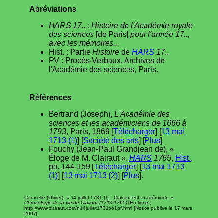
Abréviations
HARS 17..
:
Histoire de l'Académie royale
des sciences
[de Paris]
pour l'année 17..,
avec les mémoires...
Hist. : Partie
Histoire
de
HARS
17
..
PV : Procès-Verbaux, Archives de
l'Académie des sciences, Paris.
Références
Bertrand (Joseph),
L'Académie des
sciences et les académiciens de 1666 à
1793
, Paris, 1869 [
Télécharger
] [
13 mai
1713 (1)
] [
Société des arts
] [
Plus
].
Fouchy (Jean-Paul Grandjean de), «
Éloge de M. Clairaut »,
HARS
1765
,
Hist.
,
pp. 144-159 [
Télécharger
] [
13 mai 1713
(1)
] [
13 mai 1713 (2)
] [
Plus
].
Courcelle (Olivier), « 14 juillet 1731 (1) : Clairaut est académicien »,
Chronologie de la vie de Clairaut (1713-1765)
[En ligne],
http://www.clairaut.com/n14juillet1731po1pf.html [Notice publiée le 17 mars
2007].