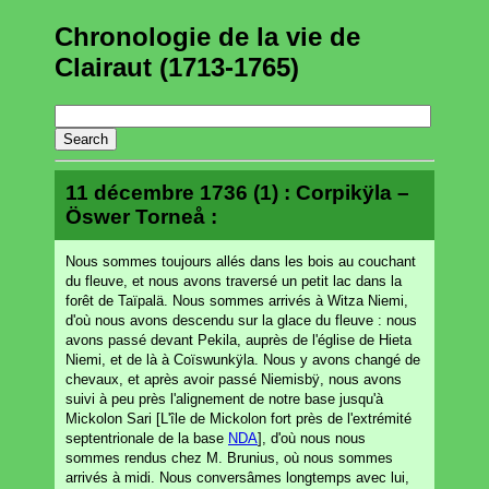
Chronologie de la vie de
Clairaut (1713-1765)
11 décembre 1736 (1) : Corpikÿla –
Öswer Torneå :
Nous sommes toujours allés dans les bois au couchant
du fleuve, et nous avons traversé un petit lac dans la
forêt de Taïpalä. Nous sommes arrivés à Witza Niemi,
d'où nous avons descendu sur la glace du fleuve : nous
avons passé devant Pekila, auprès de l'église de Hieta
Niemi, et de là à Coïswunkÿla. Nous y avons changé de
chevaux, et après avoir passé Niemisbÿ, nous avons
suivi à peu près l'alignement de notre base jusqu'à
Mickolon Sari [L'île de Mickolon fort près de l'extrémité
septentrionale de la base
NDA
], d'où nous nous
sommes rendus chez M. Brunius, où nous sommes
arrivés à midi. Nous conversâmes longtemps avec lui,