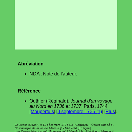
Abréviation
NDA : Note de l'auteur.
Référence
Outhier (Réginald),
Journal d'un voyage
au Nord en 1736 et 1737
, Paris, 1744
[
Maupertuis
] [
3 septembre 1735 (1)
] [
Plus
].
Courcelle (Olivier), « 11 décembre 1736 (1) : Corpikÿla – Öswer Torneå »,
Chronologie de la vie de Clairaut (1713-1765)
[En ligne],
http://www.clairaut.com/n11decembre1736po1pf.html [Notice publiée le 4