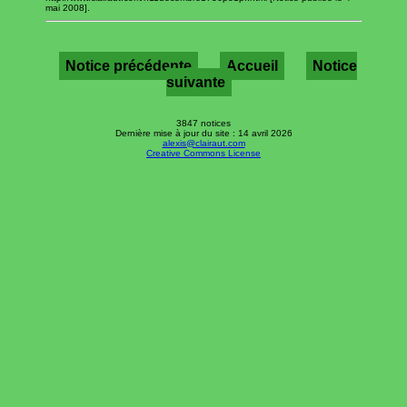
mai 2008].
Notice précédente
Accueil
Notice
suivante
3847 notices
Dernière mise à jour du site : 14 avril 2026
alexis@clairaut.com
Creative Commons License