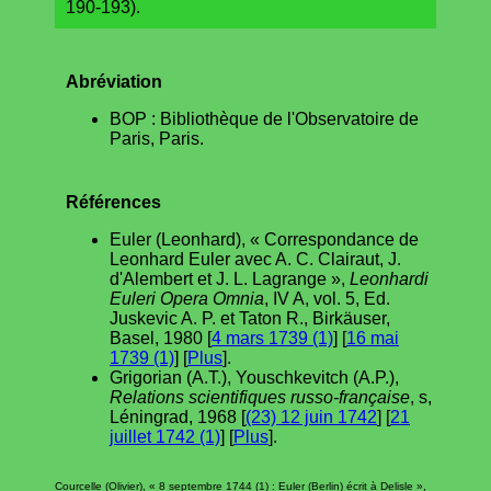
190-193).
Abréviation
BOP : Bibliothèque de l'Observatoire de
Paris, Paris.
Références
Euler (Leonhard), « Correspondance de
Leonhard Euler avec A. C. Clairaut, J.
d'Alembert et J. L. Lagrange »,
Leonhardi
Euleri Opera Omnia
, IV A, vol. 5, Ed.
Juskevic A. P. et Taton R., Birkäuser,
Basel, 1980 [
4 mars 1739 (1)
] [
16 mai
1739 (1)
] [
Plus
].
Grigorian (A.T.), Youschkevitch (A.P.),
Relations scientifiques russo-française
, s,
Léningrad, 1968 [
(23) 12 juin 1742
] [
21
juillet 1742 (1)
] [
Plus
].
Courcelle (Olivier), « 8 septembre 1744 (1) : Euler (Berlin) écrit à Delisle »,