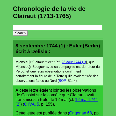
Chronologie de la vie de
Clairaut (1713-1765)
8 septembre 1744 (1) : Euler (Berlin)
écrit à Delisle :
M[onsieu]r Clairaut m'ecrit [cf.
23 août 1744 (1)
], que
M[onsieu]r Bouguer avec sa compagnie est de retour du
Perou, et que leurs observations confirment
parfaitement la figure de la Terre qu'ils avoient tirée des
observations faites au Nord (
BOP
, B1. 4).
À cette lettre étaient jointes les observations
de Cassini sur la comète que Clairaut avait
transmises à Euler le 12 mai (cf.
12 mai 1744
(2)
) (
O IVA, 5
, p. 155).
Cette lettre est publiée dans (
Grigorian 68
, pp.