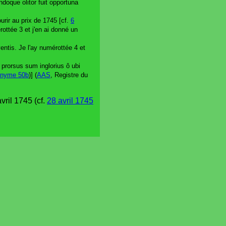
doque olitor fuit opportuna
urir au prix de 1745 [cf.
6
rottée 3 et j'en ai donné un
entis. Je l'ay numérottée 4 et
 prorsus sum inglorius ô ubi
nyme 50b
)] (
AAS
, Registre du
vril 1745 (cf.
28 avril 1745