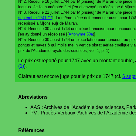
N° 2. Receu le 18 juillet 1744 par M[onsieu]r de Mairan une pièce 
locutus. Je l'ai numérotée 2 et j'en ai envoyé un récépissé à M[ons
N° 3. Receu le 22 juillet 1744 par M[onsieu]r de Mairan une pièce f
septembre 1741 (1)
]. La même pièce doit concourir aussi pour 1746 e
récépissé a M[onsieu]r de Mairan.
N° 4. Receu le 30 aoust 1744 une pièce francoise pour concourir au 
j'en ay donné un récépissé [(
Anonyme 50a
)].
N° 5. Receu le 30 aoust 1744 un piece latine pour concourir au prix
pontus et naves ô qui molis me in vertice sistat aëriae coelique via
prix de l'Académie royale des sciences, vol. 1, p. 1).
Le prix est reporté pour 1747 avec un montant double, 
(1)
).
Clairaut est encore juge pour le prix de 1747 (cf.
6 sep
Abréviations
AAS : Archives de l'Académie des sciences, Pari
PV : Procès-Verbaux, Archives de l'Académie des
Références