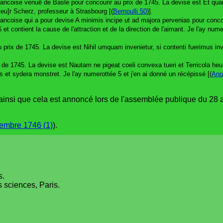
francoise venuë de Basle pour concourir au prix de 1745. La devise est Et quan
ieu]r Scherz, professeur à Strasbourg [(
Bernoulli 50
)].
rancoise qui a pour devise A minimis incipe ut ad majora pervenias pour conco
t contient la cause de l'attraction et de la direction de l'aimant. Je l'ay nume
prix de 1745. La devise est Nihil umquam invenietur, si contenti fuerimus inv
 de 1745. La devise est Nautam ne pigeat coeli convexa tueri et Terricola heu
s et sydera monstret. Je l'ay numerottée 5 et j'en ai donné un récépissé [(
Ano
ainsi que cela est annoncé lors de l'assemblée publique du 28 a
tembre 1746 (1)
).
s.
 sciences, Paris.