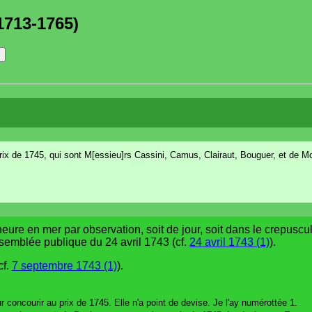
1713-1765)
rix de 1745, qui sont M[essieu]rs Cassini, Camus, Clairaut, Bouguer, et de Mo
heure en mer par observation, soit de jour, soit dans le crepuscul
assemblée publique du 24 avril 1743 (cf.
24 avril 1743 (1)
).
cf.
7 septembre 1743 (1)
).
 concourir au prix de 1745. Elle n'a point de devise. Je l'ay numérottée 1.