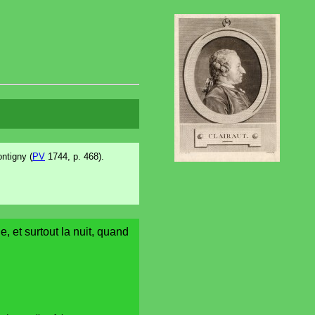
ntigny (
PV
1744, p. 468).
e, et surtout la nuit, quand