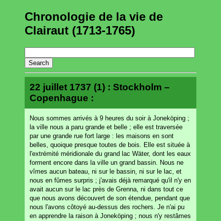
Chronologie de la vie de
Clairaut (1713-1765)
22 juillet 1737 (1) : Stockholm –
Copenhague :
Nous sommes arrivés à 9 heures du soir à Joneköping ;
la ville nous a paru grande et belle ; elle est traversée
par une grande rue fort large : les maisons en sont
belles, quoique presque toutes de bois. Elle est située à
l'extrémité méridionale du grand lac Wäter, dont les eaux
forment encore dans la ville un grand bassin. Nous ne
vîmes aucun bateau, ni sur le bassin, ni sur le lac, et
nous en fûmes surpris ; j'avais déjà remarqué qu'il n'y en
avait aucun sur le lac près de Grenna, ni dans tout ce
que nous avons découvert de son étendue, pendant que
nous l'avons côtoyé au-dessus des rochers. Je n'ai pu
en apprendre la raison à Joneköping ; nous n'y restâmes