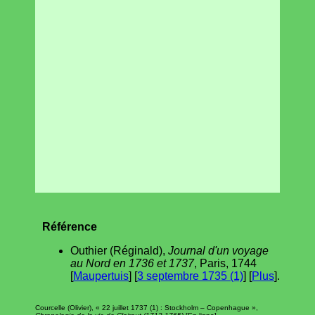
Référence
Outhier (Réginald),
Journal d'un voyage
au Nord en 1736 et 1737
, Paris, 1744
[
Maupertuis
] [
3 septembre 1735 (1)
] [
Plus
].
Courcelle (Olivier), « 22 juillet 1737 (1) : Stockholm – Copenhague »,