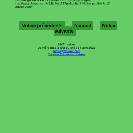
Chronologie de la vie de Clairaut (1713-1765)
[En ligne],
http://www.clairaut.com/n22juillet1737po1pf.html [Notice publiée le 13
janvier 2009].
Notice précédente
Accueil
Notice
suivante
3847 notices
Dernière mise à jour du site : 14 avril 2026
alexis@clairaut.com
Creative Commons License