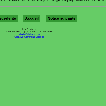
oire »,
Chronologie de la vie de Clairaut (1713-1765)
[En ligne], http://www.clairaut.com/n23mars1
récédente
Accueil
Notice suivante
3847 notices
Dernière mise à jour du site : 14 avril 2026
alexis@clairaut.com
Creative Commons License