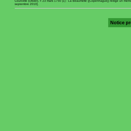
Courcelle (Olivier), « 23 mars 1750 (1) : La Beaumelle ([Copenhague]) rédige un mém
septembre 2010].
Notice p