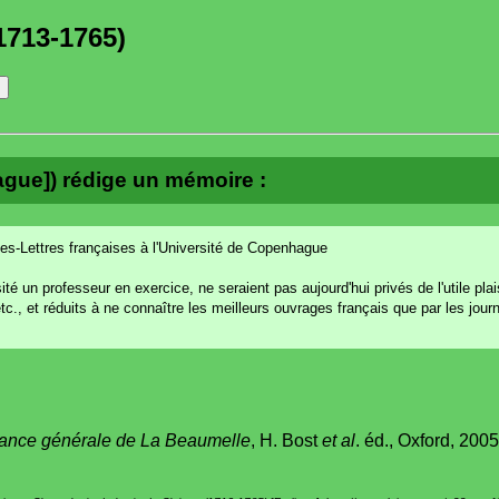
1713-1765)
ague]) rédige un mémoire :
les-Lettres françaises à l'Université de Copenhague
 un professeur en exercice, ne seraient pas aujourd'hui privés de l'utile plais
, et réduits à ne connaître les meilleurs ouvrages français que par les journ
ance générale de La Beaumelle
, H. Bost
et al
. éd., Oxford, 2005