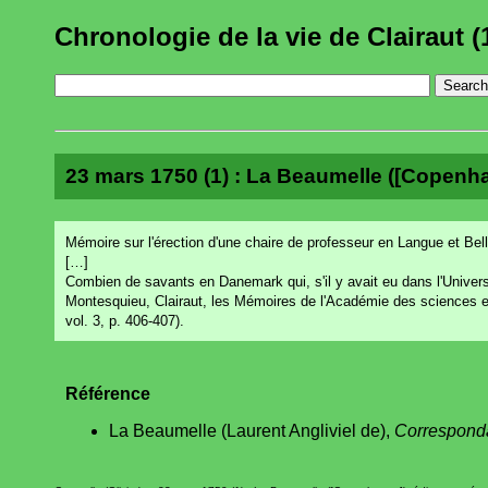
Chronologie de la vie de Clairaut (
23 mars 1750 (1) : La Beaumelle ([Copenh
Mémoire sur l'érection d'une chaire de professeur en Langue et Bel
[…]
Combien de savants en Danemark qui, s'il y avait eu dans l'Université
Montesquieu, Clairaut, les Mémoires de l'Académie des sciences etc.
vol. 3, p. 406-407).
Référence
La Beaumelle (Laurent Angliviel de),
Correspond